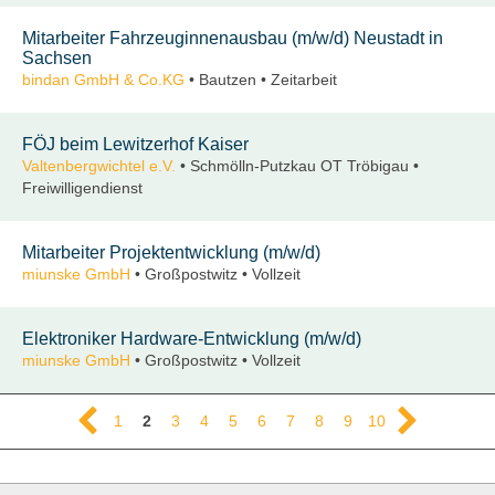
Mitarbeiter Fahrzeuginnenausbau (m/w/d) Neustadt in
Sachsen
bindan GmbH & Co.KG
• Bautzen • Zeitarbeit
FÖJ beim Lewitzerhof Kaiser
Valtenbergwichtel e.V.
• Schmölln-Putzkau OT Tröbigau •
Freiwilligendienst
Mitarbeiter Projektentwicklung (m/w/d)
miunske GmbH
• Großpostwitz • Vollzeit
Elektroniker Hardware-Entwicklung (m/w/d)
miunske GmbH
• Großpostwitz • Vollzeit
1
2
3
4
5
6
7
8
9
10