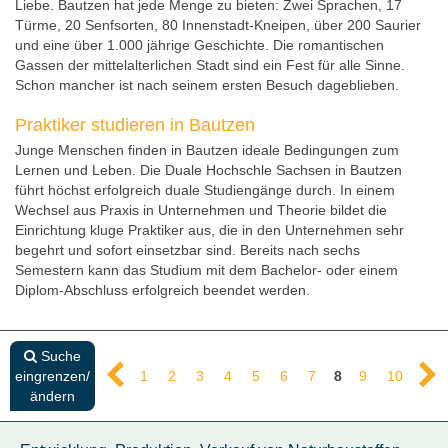
Liebe. Bautzen hat jede Menge zu bieten: Zwei Sprachen, 17
Türme, 20 Senfsorten, 80 Innenstadt-Kneipen, über 200 Saurier
und eine über 1.000 jährige Geschichte. Die romantischen
Gassen der mittelalterlichen Stadt sind ein Fest für alle Sinne.
Schon mancher ist nach seinem ersten Besuch dageblieben.
Praktiker studieren in Bautzen
Junge Menschen finden in Bautzen ideale Bedingungen zum
Lernen und Leben. Die Duale Hochschle Sachsen in Bautzen
führt höchst erfolgreich duale Studiengänge durch. In einem
Wechsel aus Praxis in Unternehmen und Theorie bildet die
Einrichtung kluge Praktiker aus, die in den Unternehmen sehr
begehrt und sofort einsetzbar sind. Bereits nach sechs
Semestern kann das Studium mit dem Bachelor- oder einem
Diplom-Abschluss erfolgreich beendet werden.
Suche
eingrenzen/
1
2
3
4
5
6
7
8
9
10
ändern