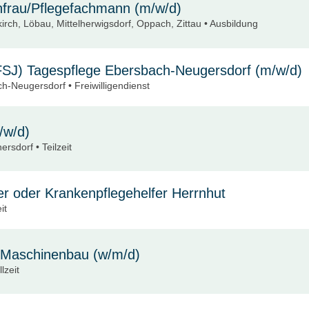
hfrau/Pflegefachmann (m/w/d)
irch, Löbau, Mittelherwigsdorf, Oppach, Zittau • Ausbildung
 (FSJ) Tagespflege Ebersbach-Neugersdorf (m/w/d)
h-Neugersdorf • Freiwilligendienst
/w/d)
ersdorf • Teilzeit
fer oder Krankenpflegehelfer Herrnhut
it
r Maschinenbau (w/m/d)
llzeit