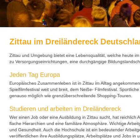
Zittau im Dreiländereck Deutschla
Zittau und Umgebung bietet eine Lebensqualität, welche heute i
zu Versorgungseinrichtungen, eine durchgängige Bildungslandsch
Jeden Tag Europa
Europäisches Zusammenleben ist in Zittau im Alltag angekommen:
Spielfilmfestival weit und breit, dem Neiße- Filmfestival. Sportl
genauso möglich wie grenzüberschreitende Shopping-Touren.
Studieren und arbeiten im Dreiländereck
Wer einen Job oder eine Ausbildung in Zittau sucht, hat reichlich 
flache Hierarchien und eine familiäre Atmosphäre. Wichtige Arb
und Gesundheit. Auch die Hochschule ist ein bedeutender Arbeitge
veröffentlichen ihre Ausbildungsplätze, Arbeitsplätze und Jobs in 