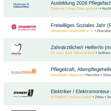
Ausbildung 2026 Pflegefac
Diakonie Löbau-Zittau gGmbH
• Hochk
Freiwilliges Soziales Jahr
Johanniter-Unfall-Hilfe e. V.
• Ebersbac
Zahnärztliche/r Helfer/in (m
Dr. med. dent. Albrecht Buhl
• Seifhenn
Pflegekraft, Altenpflegehel
Herrnhuter Diakonie
• Herrnhut • Teilze
Elektriker / Elektromonteu
STEINERT UniSort GmbH
• Zittau • Vo