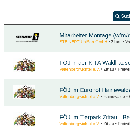
Such
Mitarbeiter Montage (w/m/
STEINERT UniSort GmbH
• Zittau • Vo
FÖJ in der KITA Waldhäusel
Valtenbergwichtel e.V.
• Zittau • Freiwi
FÖJ im Eurohof Hainewald
Valtenbergwichtel e.V.
• Hainewalde • F
FÖJ im Tierpark Zittau - Be
Valtenbergwichtel e.V.
• Zittau • Freiwi