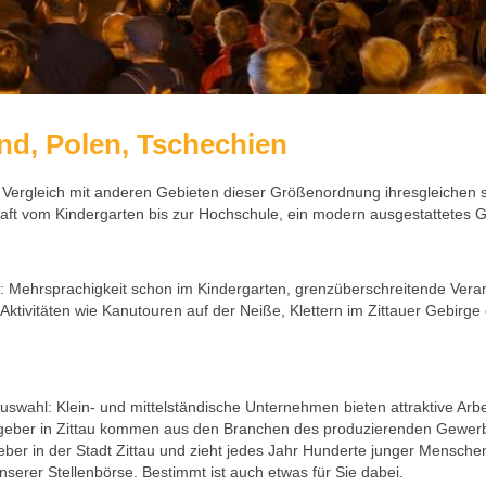
nd, Polen, Tschechien
m Vergleich mit anderen Gebieten dieser Größenordnung ihresgleichen 
aft vom Kindergarten bis zur Hochschule, ein modern ausgestattetes
 Mehrsprachigkeit schon im Kindergarten, grenzüberschreitende Veran
iche Aktivitäten wie Kanutouren auf der Neiße, Klettern im Zittauer Geb
Auswahl: Klein- und mittelständische Unternehmen bieten attraktive Arb
eitgeber in Zittau kommen aus den Branchen des produzierenden Gewer
ber in der Stadt Zittau und zieht jedes Jahr Hunderte junger Menschen
unserer Stellenbörse. Bestimmt ist auch etwas für Sie dabei.