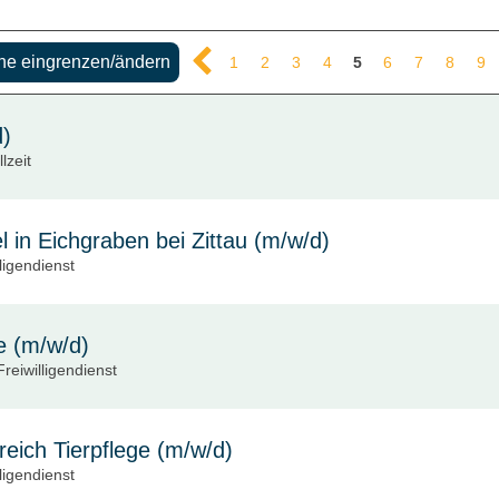
e eingrenzen/ändern
1
2
3
4
5
6
7
8
9
d)
llzeit
 in Eichgraben bei Zittau (m/w/d)
lligendienst
e (m/w/d)
reiwilligendienst
reich Tierpflege (m/w/d)
lligendienst