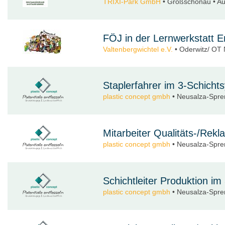
TRIXI-Park GmbH
• Großschönau • Au
FÖJ in der Lernwerkstatt Er
Valtenbergwichtel e.V.
• Oderwitz/ OT N
Staplerfahrer im 3-Schicht
plastic concept gmbh
• Neusalza-Sprem
Mitarbeiter Qualitäts-/Re
plastic concept gmbh
• Neusalza-Sprem
Schichtleiter Produktion i
plastic concept gmbh
• Neusalza-Sprem