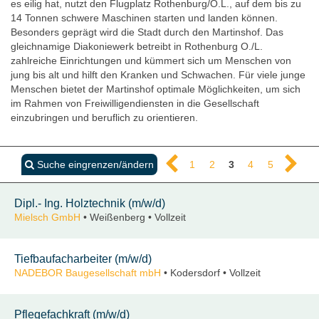
es eilig hat, nutzt den Flugplatz Rothenburg/O.L., auf dem bis zu
14 Tonnen schwere Maschinen starten und landen können.
Besonders geprägt wird die Stadt durch den Martinshof. Das
gleichnamige Diakoniewerk betreibt in Rothenburg O./L.
zahlreiche Einrichtungen und kümmert sich um Menschen von
jung bis alt und hilft den Kranken und Schwachen. Für viele junge
Menschen bietet der Martinshof optimale Möglichkeiten, um sich
im Rahmen von Freiwilligendiensten in die Gesellschaft
einzubringen und beruflich zu orientieren.
Suche eingrenzen/ändern
1
2
3
4
5
Dipl.- Ing. Holztechnik (m/w/d)
Mielsch GmbH
• Weißenberg • Vollzeit
Tiefbaufacharbeiter (m/w/d)
NADEBOR Baugesellschaft mbH
• Kodersdorf • Vollzeit
Pflegefachkraft (m/w/d)