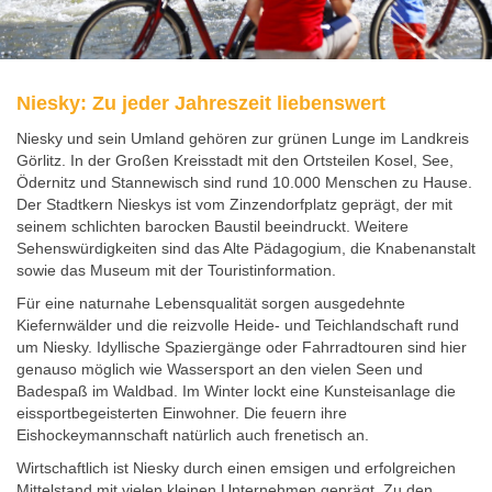
Niesky: Zu jeder Jahreszeit liebenswert
Niesky und sein Umland gehören zur grünen Lunge im Landkreis
Görlitz. In der Großen Kreisstadt mit den Ortsteilen Kosel, See,
Ödernitz und Stannewisch sind rund 10.000 Menschen zu Hause.
Der Stadtkern Nieskys ist vom Zinzendorfplatz geprägt, der mit
seinem schlichten barocken Baustil beeindruckt. Weitere
Sehenswürdigkeiten sind das Alte Pädagogium, die Knabenanstalt
sowie das Museum mit der Touristinformation.
Für eine naturnahe Lebensqualität sorgen ausgedehnte
Kiefernwälder und die reizvolle Heide- und Teichlandschaft rund
um Niesky. Idyllische Spaziergänge oder Fahrradtouren sind hier
genauso möglich wie Wassersport an den vielen Seen und
Badespaß im Waldbad. Im Winter lockt eine Kunsteisanlage die
eissportbegeisterten Einwohner. Die feuern ihre
Eishockeymannschaft natürlich auch frenetisch an.
Wirtschaftlich ist Niesky durch einen emsigen und erfolgreichen
Mittelstand mit vielen kleinen Unternehmen geprägt. Zu den