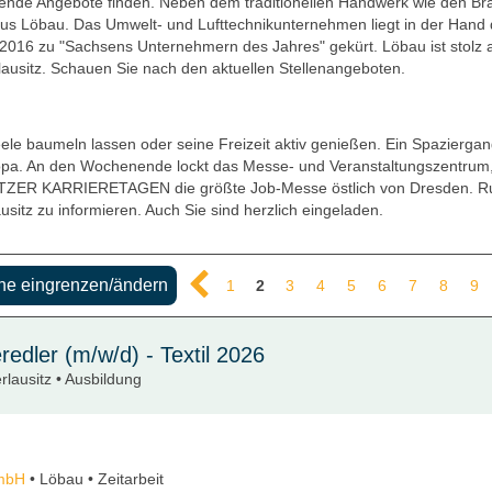
nnende Angebote finden. Neben dem traditionellen Handwerk wie den Br
s Löbau. Das Umwelt- und Lufttechnikunternehmen liegt in der Hand de
 2016 zu "Sachsens Unternehmern des Jahres" gekürt. Löbau ist stolz a
ausitz. Schauen Sie nach den aktuellen Stellenangeboten.
ele baumeln lassen oder seine Freizeit aktiv genießen. Ein Spaziergan
pa. An den Wochenende lockt das Messe- und Veranstaltungszentrum, w
SITZER KARRIERETAGEN die größte Job-Messe östlich von Dresden. Ru
sitz zu informieren. Auch Sie sind herzlich eingeladen.
e eingrenzen/ändern
1
2
3
4
5
6
7
8
9
edler (m/w/d) - Textil 2026
rlausitz • Ausbildung
GmbH
• Löbau • Zeitarbeit