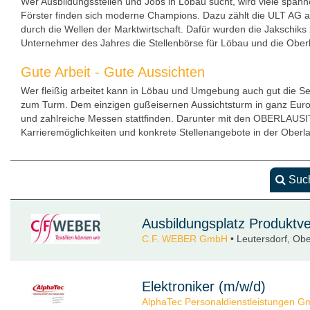
Wer Ausbildungsstellen und Jobs in Löbau sucht, wird viele spa
Förster finden sich moderne Champions. Dazu zählt die ULT AG au
durch die Wellen der Marktwirtschaft. Dafür wurden die Jakschiks
Unternehmer des Jahres die Stellenbörse für Löbau und die Oberl
Gute Arbeit - Gute Aussichten
Wer fleißig arbeitet kann in Löbau und Umgebung auch gut die Se
zum Turm. Dem einzigen gußeisernen Aussichtsturm in ganz Euro
und zahlreiche Messen stattfinden. Darunter mit den OBERLAU
Karrieremöglichkeiten und konkrete Stellenangebote in der Oberlau
Such
Ausbildungsplatz Produktver
C.F. WEBER GmbH
• Leutersdorf, Obe
Elektroniker (m/w/d)
AlphaTec Personaldienstleistungen 