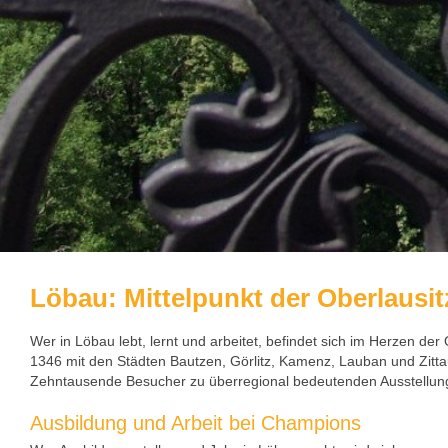
Löbau: Mittelpunkt der Oberlausit
Wer in Löbau lebt, lernt und arbeitet, befindet sich im Herzen de
1346 mit den Städten Bautzen, Görlitz, Kamenz, Lauban und Zitt
Zehntausende Besucher zu überregional bedeutenden Ausstellung
Ausbildung und Arbeit bei Champions