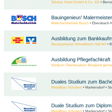
Stöcker Hotel GmbH & Co. KG
• Bernst
Bauingenieur/ Malermeiste
Malerfachbetrieb Busch
• Ebersbach-Ne
Ausbildung zum Bankkaufm
Bausparkasse Schwäbisch Hall AG
• B
Ausbildung Pflegefachkraft
Klinikum Oberlausitzer Bergland gem
Duales Studium zum Bachel
Metallbau Schubert
• Markersdorf • S
Duale Studium zum Diplom
Metallbau Schubert
• Markersdorf • S