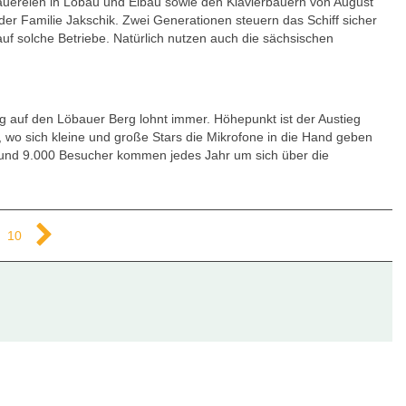
auereien in Löbau und Eibau sowie den Klavierbauern von August
r Familie Jakschik. Zwei Generationen steuern das Schiff sicher
uf solche Betriebe. Natürlich nutzen auch die sächsischen
g auf den Löbauer Berg lohnt immer. Höhepunkt ist der Austieg
o sich kleine und große Stars die Mikrofone in die Hand geben
nd 9.000 Besucher kommen jedes Jahr um sich über die
10