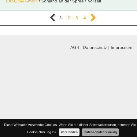
LAKOWA GmbH
• Sohland an der Spree • Vollzeit
1
2
3
4
AGB
|
Datenschutz
|
Impressum
Diese Webseite verwendet Cookies. Wenn Sie auf dieser Seite weitersurfen, stimmen Sie 
Cookie-Nutzung zu.
Verstanden
Datenschutzerklärung