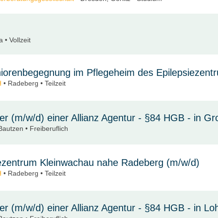
 • Vollzeit
eniorenbegegnung im Pflegeheim des Epilepsiezent
H
• Radeberg • Teilzeit
r (m/w/d) einer Allianz Agentur - §84 HGB­ - in G
Bautzen • Freiberuflich
siezentrum Kleinwachau nahe Radeberg (m/w/d)
H
• Radeberg • Teilzeit
r (m/w/d) einer Allianz Agentur - §84 HGB­ - in L