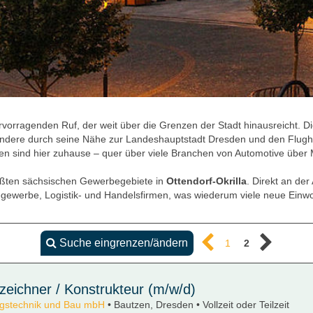
orragenden Ruf, der weit über die Grenzen der Stadt hinausreicht. Die
ondere durch seine Nähe zur Landeshauptstadt Dresden und den Flugha
men sind hier zuhause – quer über viele Branchen von Automotive über 
rößten sächsischen Gewerbegebiete in
Ottendorf-Okrilla
. Direkt an de
iegewerbe, Logistik- und Handelsfirmen, was wiederum viele neue Einw
Suche eingrenzen/ändern
1
2
zeichner / Konstrukteur (m/w/d)
ungstechnik und Bau mbH
• Bautzen, Dresden • Vollzeit oder Teilzeit