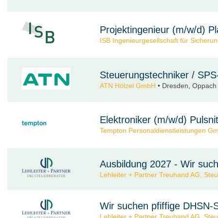
Projektingenieur (m/w/d) P
ISB Ingenieurgesellschaft für Sicher
Steuerungstechniker / SPS
ATN Hölzel GmbH
• Dresden, Oppach •
Elektroniker (m/w/d) Pulsni
Tempton Personaldienstleistungen G
Ausbildung 2027 - Wir suc
Lehleiter + Partner Treuhand AG, Ste
Wir suchen pfiffige DHSN-
Lehleiter + Partner Treuhand AG, Ste