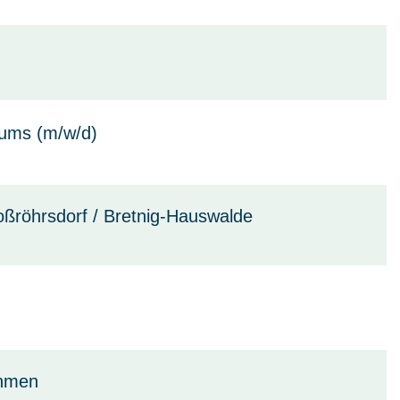
rums (m/w/d)
roßröhrsdorf / Bretnig-Hauswalde
ohmen