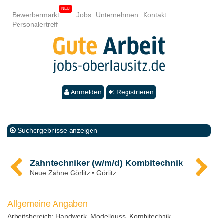
Bewerbermarkt
Jobs
Unternehmen
Kontakt
Personalertreff
Anmelden
Registrieren
Suchergebnisse anzeigen
Zahntechniker (w/m/d) Kombitechnik
Neue Zähne Görlitz • Görlitz
Allgemeine Angaben
Arbeitsbereich:
Handwerk
, Modellguss, Kombitechnik