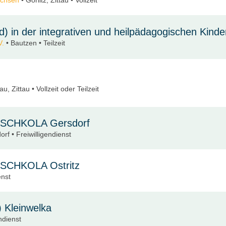
) in der integrativen und heilpädagogischen Kinde
V.
• Bautzen • Teilzeit
au, Zittau • Vollzeit oder Teilzeit
er SCHKOLA Gersdorf
f • Freiwilligendienst
er SCHKOLA Ostritz
enst
) Kleinwelka
ndienst