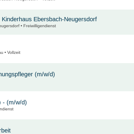
SJ) Kinderhaus Ebersbach-Neugersdorf
gersdorf • Freiwilligendienst
au • Vollzeit
ehungspfleger (m/w/d)
) - (m/w/d)
ndienst
beit