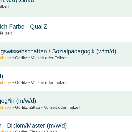
llzeit
ich Farbe - QualiZ
eilzeit
ngswissenschaften / Sozialpädagogik (w/m/d)
achsen
• Görlitz • Vollzeit oder Teilzeit
d)
achsen
• Görlitz • Vollzeit oder Teilzeit
gog*in (m/w/d)
achsen
• Görlitz, Zittau • Vollzeit oder Teilzeit
n - Diplom/Master (m/w/d)
achsen
• Görlitz, Zittau • Vollzeit