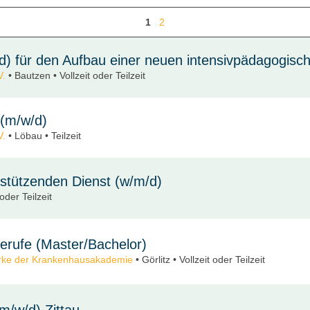
1
2
d) für den Aufbau einer neuen intensivpädagogis
V.
• Bautzen • Vollzeit oder Teilzeit
 (m/w/d)
V.
• Löbau • Teilzeit
stützenden Dienst (w/m/d)
oder Teilzeit
berufe (Master/Bachelor)
rke der Krankenhausakademie
• Görlitz • Vollzeit oder Teilzeit
m/w/d) Zittau