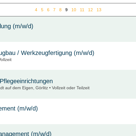
4
5
6
7
8
9
10
11
12
13
lung (m/w/d)
eugbau / Werkzeugfertigung (m/w/d)
llzeit
 Pflegeeinrichtungen
t auf dem Eigen, Görlitz • Vollzeit oder Teilzeit
ement (m/w/d)
Management (m/w/d)