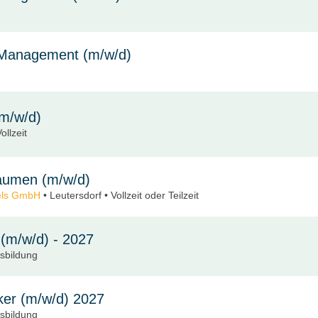
 Management (m/w/d)
(m/w/d)
llzeit
Daumen (m/w/d)
els GmbH
• Leutersdorf • Vollzeit oder Teilzeit
 (m/w/d) - 2027
usbildung
er (m/w/d) 2027
usbildung