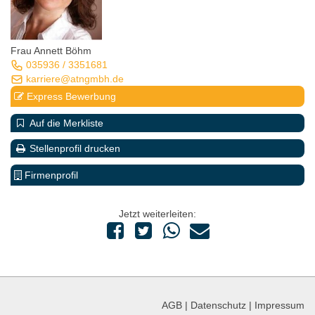
Frau Annett Böhm
035936 / 3351681
karriere@atngmbh.de
Express Bewerbung
Auf die Merkliste
Stellenprofil drucken
Firmenprofil
Jetzt weiterleiten:
AGB
|
Datenschutz
|
Impressum