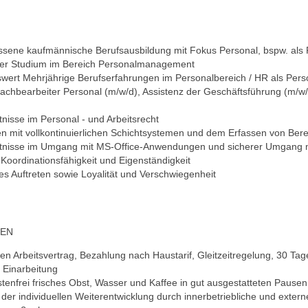
sene kaufmännische Berufsausbildung mit Fokus Personal, bspw. als 
der Studium im Bereich Personalmanagement
ert Mehrjährige Berufserfahrungen im Personalbereich / HR als Pers
Sachbearbeiter Personal (m/w/d), Assistenz der Geschäftsführung (m/w
nisse im Personal - und Arbeitsrecht
n mit vollkontinuierlichen Schichtsystemen und dem Erfassen von Berei
tnisse im Umgang mit MS-Office-Anwendungen und sicherer Umgang 
Koordinationsfähigkeit und Eigenständigkeit
es Auftreten sowie Loyalität und Verschwiegenheit
NEN
ten Arbeitsvertrag, Bezahlung nach Haustarif, Gleitzeitregelung, 30 Ta
 Einarbeitung
stenfrei frisches Obst, Wasser und Kaffee in gut ausgestatteten Paus
der individuellen Weiterentwicklung durch innerbetriebliche und extern