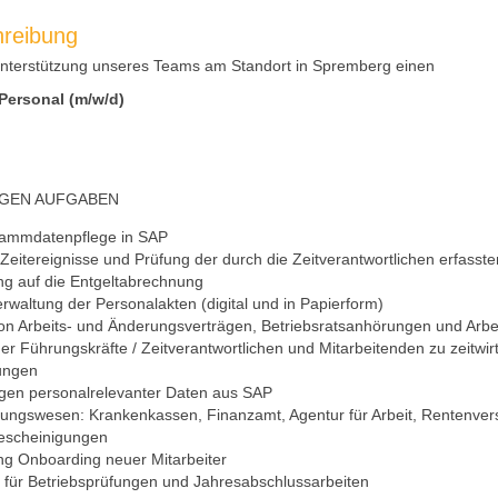
hreibung
Unterstützung unseres Teams am Standort in Spremberg einen
Personal (m/w/d)
IGEN AUFGABEN
tammdatenpflege in SAP
 Zeitereignisse und Prüfung der durch die Zeitverantwortlichen erfasste
ng auf die Entgeltabrechnung
erwaltung der Personalakten (digital und in Papierform)
von Arbeits- und Änderungsverträgen, Betriebsratsanhörungen und Arb
er Führungskräfte / Zeitverantwortlichen und Mitarbeitenden zu zeitwirt
ungen
gen personalrelevanter Daten aus SAP
ungswesen: Krankenkassen, Finanzamt, Agentur für Arbeit, Rentenvers
Bescheinigungen
ng Onboarding neuer Mitarbeiter
 für Betriebsprüfungen und Jahresabschlussarbeiten