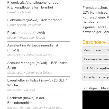
Pflegekraft, Altenpflegehelfer oder
Krankenpflegehelfer Herrnhut
Fremdsprachen:
EDV-Kenntnisse:
Herrnhut • Teilzeit
Führerscheine:
P
Elektrohelfer(m/w/d) Großröhrsdorf
Berufserfahrung:
Großröhrsdorf • Zeitarbeit
eigenes Fahrzeug
notwendiger Sch
Physiotherapeut (m/w/d)
Löbau • Vollzeit oder Teilzeit
Besondere L
Assistent im Vertriebsinnendienst
(m/w/d)
Zuschüsse für Sp
Markersdorf • Vollzeit oder Teilzeit
Prämien bei lan
Account Manager (m/w/d) – B2B Inside
Sales
13. Monatsgeha
Markersdorf • Vollzeit oder Teilzeit
Coachings zur p
Lagerhelfer in Teilzeit (m/w/d) 20 Std. /
Woche
Sonstiges:
Urlau
Markersdorf • Teilzeit
Fachkraft (m/w/d) in der
Behindertenhilfe
Bautzen, Herrnhut, Oppach • Vollzeit oder