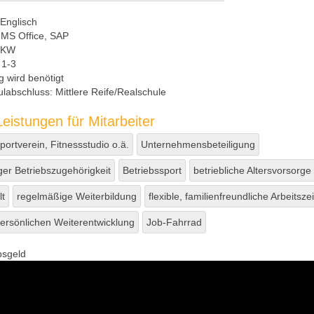
Englisch
MS Office, SAP
KW
1-3
 wird benötigt
ulabschluss:
Mittlere Reife/Realschule
eistungen für Mitarbeiter
ortverein, Fitnessstudio o.ä.
Unternehmensbeteiligung
ger Betriebszugehörigkeit
Betriebssport
betriebliche Altersvorsorge
lt
regelmäßige Weiterbildung
flexible, familienfreundliche Arbeitsze
ersönlichen Weiterentwicklung
Job-Fahrrad
bsgeld