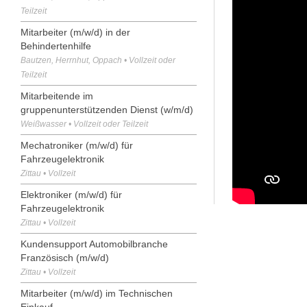
Teilzeit
Mitarbeiter (m/w/d) in der
Behindertenhilfe
Bautzen, Herrnhut, Oppach • Vollzeit oder
Teilzeit
Mitarbeitende im
gruppenunterstützenden Dienst (w/m/d)
Weißwasser • Vollzeit oder Teilzeit
Mechatroniker (m/w/d) für
Fahrzeugelektronik
Zittau • Vollzeit
Elektroniker (m/w/d) für
Fahrzeugelektronik
Zittau • Vollzeit
Kundensupport Automobilbranche
Französisch (m/w/d)
Zittau • Vollzeit
Mitarbeiter (m/w/d) im Technischen
Einkauf