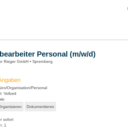
bearbeiter Personal (m/w/d)
r Rieger GmbH • Spremberg
 Angaben
ro/Organisation/Personal
t:
Vollzeit
le:
Organisieren
Dokumentieren
r sofort
n:
1