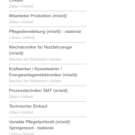
Zittau • Vollzeit
Mitarbeiter Produktion (m/w/d)
Zittau • Vollzeit
Pflegedienstleitung (m/w/d) - stationär
Löbau • Vollzeit
Mechatroniker für Nutzfahrzeuge
(m/w/d)
Wachau bei Radeberg • Vollzeit
Kraftwerker / Kesselwärter /
Energieanlagenelektroniker (m/w/d)
Wachau bei Radeberg • Vollzeit
Prozesstechniker SMT (m/w/d)
Zittau • Vollzeit
Technischer Einkauf
Zittau • Vollzeit
Variable Pflegefachkraft (m/w/d)
Springerpool - stationär
Löbau • Teilzeit