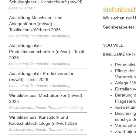
Schulbegleiter - Nichtfachkraft (m/w/d)
Löbau • Teilzeit
Stellenbesc
Ausbildung Maschinen- und
Wir suchen zur 
Anlagenführer (m/w/d) -
Sachbearbeiter 
Textiltechnik/Weberei 2026
Leutersdorf, Oberlausitz • Ausbildung
YOU WILL.
Ausbildungsplatz
Produktionsmechaniker (m/w/d) - Textil
IHRE ZUKÜNFT
2026
Leutersdorf, Oberlausitz • Ausbildung
Personals
Pflege der
Ausbildungsplatz Produktveredler
Vorbereitu
(m/w/d) - Textil 2026
Anlage / V
Leutersdorf, Oberlausitz • Ausbildung
Erstellen 
Beratung d
Wir bilden aus! Mechatroniker (m/w/d)
Fragestell
2026
Auswertun
Bischofswerda, Demitz-Thumitz • Ausbildung
Bescheinig
Wir bilden aus! Kunststoff- und
sonstige 
Kautschuktechnologe (m/w/d) 2026
Vorbereitu
Bischofswerda, Demitz-Thumitz • Ausbildung
Zuarbeiten