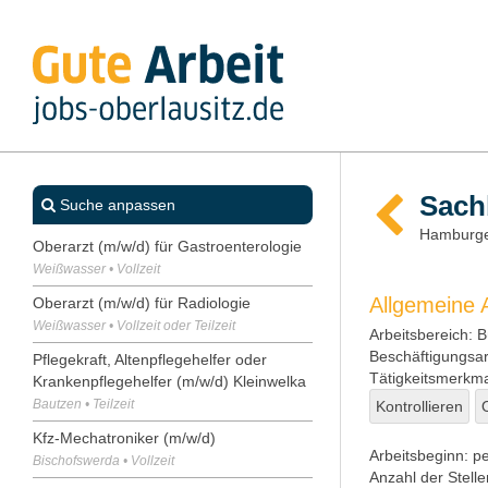
Sach
Suche anpassen
Hamburge
Oberarzt (m/w/d) für Gastroenterologie
Weißwasser • Vollzeit
Allgemeine
Oberarzt (m/w/d) für Radiologie
Weißwasser • Vollzeit oder Teilzeit
Arbeitsbereich:
Bü
Beschäftigungsar
Pflegekraft, Altenpflegehelfer oder
Tätigkeitsmerkma
Krankenpflegehelfer (m/w/d) Kleinwelka
Bautzen • Teilzeit
Kontrollieren
Kfz-Mechatroniker (m/w/d)
Arbeitsbeginn:
pe
Bischofswerda • Vollzeit
Anzahl der Stelle