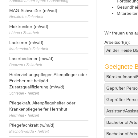
Fortbildu
Sohland an der Spree • Ausbildung
Gesundhei
MAG-Schweißer (m/w/d)
Mitarbeite
Neukirch • Zeitarbeit
Elektroniker (m/w/d)
Wir freuen uns a
Löbau • Zeitarbeit
Arbeitsort(e):
Lackierer (m/w/d)
Markersdorf • Zeitarbeit
An der Heide B
Laserbediener (m/w/d)
Bautzen • Zeitarbeit
Geeignete B
Heilerziehungspfleger, Altenpfleger oder
Bürokaufmann/B
Erzieher mit heilpäd.
Zusatzqualifizierung (m/w/d)
Geprüfter Perso
Schlegel • Teilzeit
Geprüfter Perso
Pflegekraft, Altenpflegehelfer oder
Krankenpflegehelfer Herrnhut
Assistent/Assis
Herrnhut • Teilzeit
Bachelor of Art
Pflegefachkraft (w/m/d)
Bischofswerda • Teilzeit
Bachelor of Art