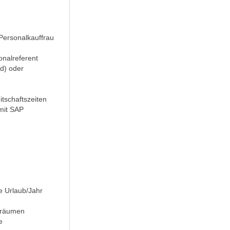
Personalkauffrau
onalreferent
/d) oder
tschaftszeiten
mit SAP
ge Urlaub/Jahr
enräumen
e