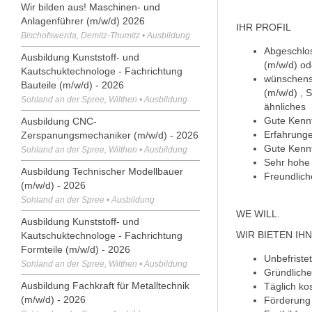
Wir bilden aus! Maschinen- und
Anlagenführer (m/w/d) 2026
IHR PROFIL
Bischofswerda, Demitz-Thumitz • Ausbildung
Abgeschlos
Ausbildung Kunststoff- und
(m/w/d) o
Kautschuktechnologe - Fachrichtung
wünschensw
Bauteile (m/w/d) - 2026
(m/w/d) , 
Sohland an der Spree, Wilthen • Ausbildung
ähnliches
Gute Kennt
Ausbildung CNC-
Erfahrunge
Zerspanungsmechaniker (m/w/d) - 2026
Gute Kenn
Sohland an der Spree, Wilthen • Ausbildung
Sehr hohe 
Ausbildung Technischer Modellbauer
Freundlich
(m/w/d) - 2026
Sohland an der Spree • Ausbildung
WE WILL.
Ausbildung Kunststoff- und
WIR BIETEN IH
Kautschuktechnologe - Fachrichtung
Formteile (m/w/d) - 2026
Unbefriste
Sohland an der Spree, Wilthen • Ausbildung
Gründliche
Ausbildung Fachkraft für Metalltechnik
Täglich ko
(m/w/d) - 2026
Förderung 