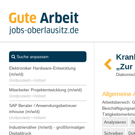
Kran
Suche anpassen
„Zur
Elektroniker Hardware-Entwicklung
(m/w/d)
Diakonisc
Großpostwitz • Vollzeit
Mitarbeiter Projektentwicklung (m/w/d)
Allgemeine
Großpostwitz • Vollzeit
Arbeitsbereich:
Ge
SAP Berater / Anwendungsbetreuer
Beschäftigungsar
inhouse (m/w/d)
Tätigkeitsmerkma
Großpostwitz • Vollzeit
Analysieren
B
Industrienäher (m/w/d) - großformatiger
Digitaldruck
Schreiben
Do