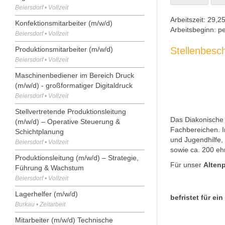
Beiersdorf • Vollzeit
Arbeitszeit:
29,25
Konfektionsmitarbeiter (m/w/d)
Arbeitsbeginn:
pe
Beiersdorf • Vollzeit
Produktionsmitarbeiter (m/w/d)
Stellenbesc
Beiersdorf • Vollzeit
Maschinenbediener im Bereich Druck
(m/w/d) - großformatiger Digitaldruck
Beiersdorf • Vollzeit
Stellvertretende Produktionsleitung
Das Diakonische 
(m/w/d) – Operative Steuerung &
Fachbereichen. In
Schichtplanung
und Jugendhilfe,
Beiersdorf • Vollzeit
sowie ca. 200 eh
Produktionsleitung (m/w/d) – Strategie,
Für unser
Alten
Führung & Wachstum
Beiersdorf • Vollzeit
Lagerhelfer (m/w/d)
befristet für ein
Burkau • Zeitarbeit
Mitarbeiter (m/w/d) Technische