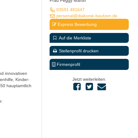
Frau Peggy Martin
03591 481647
personal@diakonie-bautzen.de
Express Bewerbung
Auf die Merkliste
Stellenprofil drucken
Firmenprofil
nd innovativen
Jetzt weiterleiten:
enhilfe, Kinder-
350 hauptamtlich
e: