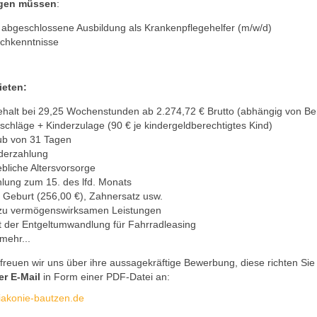
ngen müssen
:
h abgeschlossene Ausbildung als Krankenpflegehelfer (m/w/d)
schkenntnisse
ieten:
ehalt bei 29,25 Wochenstunden ab 2.274,72 € Brutto (abhängig von Be
uschläge + Kinderzulage (90 € je kindergeldberechtigtes Kind)
ub von 31 Tagen
derzahlung
ebliche Altersvorsorge
lung zum 15. des lfd. Monats
ei Geburt (256,00 €), Zahnersatz usw.
zu vermögenswirksamen Leistungen
t der Entgeltumwandlung für Fahrradleasing
mehr...
freuen wir uns über ihre aussagekräftige Bewerbung, diese richten Si
r E-Mail
in Form einer PDF-Datei an:
akonie-bautzen.de