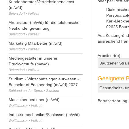
oder per Post an
Kundenberater Vertriebsinnendienst
(m/w/d)
Diakonische
Beiersdorf • Vollzeit
Personalabt
Karl-Liebkne
Akquisiteur (m/w/d) für die telefonische
02625 Baut
Neukundengewinnung
Beiersdorf • Vollzeit
Aus Kostengründ
ausreichend frank
Marketing Mitarbeiter (m/w/d)
Beiersdorf • Vollzeit
Arbeitsort(e):
Mediengestalter in unserer
Bautzener Straß
Druckvorstufe (m/w/d)
Beiersdorf • Vollzeit
Geeignete B
Studium - Wirtschaftsingenieurwesen -
Bachelor of Engineering (m/w/d) 2027
Gesundheits- un
Sohland an der Spree • Studium
Maschinenbediener (m/w/d)
Berufserfahrung:
Weißwasser • Vollzeit
Industriemechaniker/Schlosser (m/w/d)
Weißwasser • Vollzeit