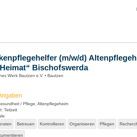
kenpflegehelfer (m/w/d) Altenpflege
 Heimat“ Bischofswerda
hes Werk Bautzen e.V. • Bautzen
 Angaben
sundheit / Pflege
, Altenpflegeheim
t:
Teilzeit
le:
eraten
Betreuen
Kontrollieren
Organisieren
Pflegen
Recherc
kumentieren