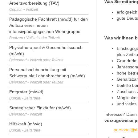
Was Sie mitbri
Arbeitsvorbereitung (TAV)
Oppach • Vollzeit
erfolgreic
gute Deut
Pädagogische Fachkraft (m/w/d) für den
Aufbau einer neuen
intensivpädagogischen Wohngruppe
Was wir Ihnen b
Bautzen • Vollzeit oder Teilzeit
Physiotherapeut & Gesundheitscoach
Einstiegsg
(m/w/d)
plus Zeitz
Beiersdorf • Vollzeit oder Teilzeit
Grundurla
Jahresson
Personalsachbearbeitung mit
hohe betri
Schwerpunkt Lohnabrechnung (m/w/d)
Gehaltszah
Beiersdorf • Vollzeit oder Teilzeit
Beihilfe b
Zuschuss 
Entgrater (m/w/d)
Möglichkei
Burkau • Zeitarbeit
und vieles 
Strategischer Einkäufer (m/w/d)
Interesse? Dann 
Beiersdorf • Vollzeit
vorzugsweise pe
Hilfskraft (m/w/d)
personal@di
Burkau • Zeitarbeit