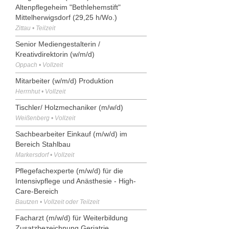
Altenpflegeheim "Bethlehemstift"
Mittelherwigsdorf (29,25 h/Wo.)
Zittau • Teilzeit
Senior Mediengestalterin /
Kreativdirektorin (w/m/d)
Oppach • Vollzeit
Mitarbeiter (w/m/d) Produktion
Herrnhut • Vollzeit
Tischler/ Holzmechaniker (m/w/d)
Weißenberg • Vollzeit
Sachbearbeiter Einkauf (m/w/d) im
Bereich Stahlbau
Markersdorf • Vollzeit
Pflegefachexperte (m/w/d) für die
Intensivpflege und Anästhesie - High-
Care-Bereich
Bautzen • Vollzeit oder Teilzeit
Facharzt (m/w/d) für Weiterbildung
Zusatzbezeichnung Geriatrie