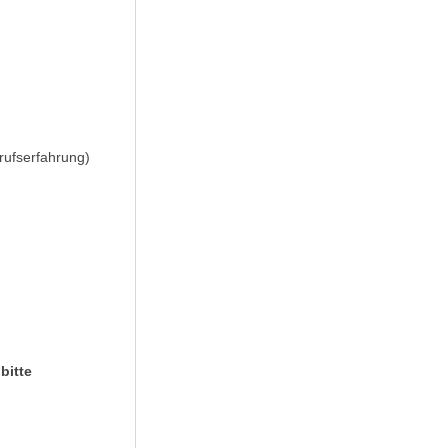
rufserfahrung)
e
bitte