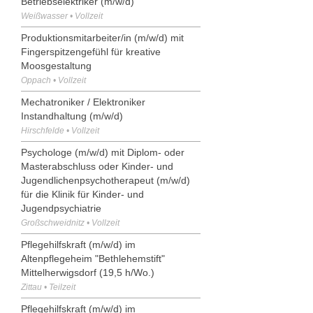
Betriebselektriker (m/w/d)
Weißwasser • Vollzeit
Produktionsmitarbeiter/in (m/w/d) mit
Fingerspitzengefühl für kreative
Moosgestaltung
Oppach • Vollzeit
Mechatroniker / Elektroniker
Instandhaltung (m/w/d)
Hirschfelde • Vollzeit
Psychologe (m/w/d) mit Diplom- oder
Masterabschluss oder Kinder- und
Jugendlichenpsychotherapeut (m/w/d)
für die Klinik für Kinder- und
Jugendpsychiatrie
Großschweidnitz • Vollzeit
Pflegehilfskraft (m/w/d) im
Altenpflegeheim "Bethlehemstift"
Mittelherwigsdorf (19,5 h/Wo.)
Zittau • Teilzeit
Pflegehilfskraft (m/w/d) im