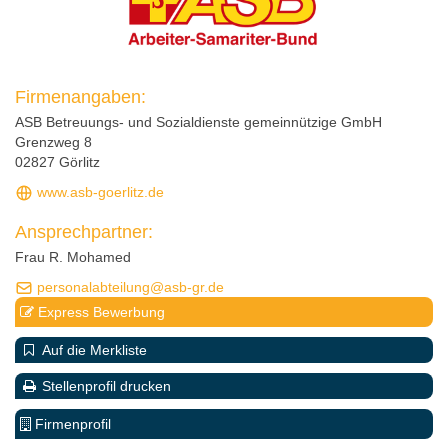
Firmenangaben:
ASB Betreuungs- und Sozialdienste gemeinnützige GmbH
Grenzweg 8
02827 Görlitz
www.asb-goerlitz.de
Ansprechpartner:
Frau R. Mohamed
personalabteilung@asb-gr.de
Express Bewerbung
Auf die Merkliste
Stellenprofil drucken
Firmenprofil