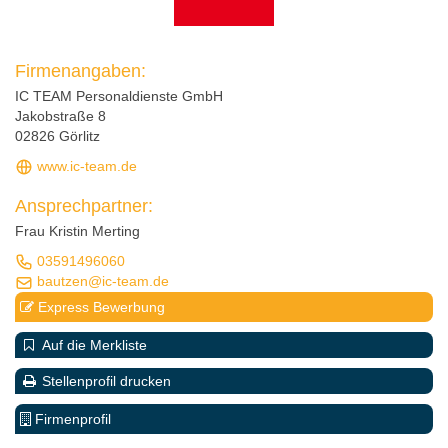
Firmenangaben:
IC TEAM Personaldienste GmbH
Jakobstraße 8
02826 Görlitz
www.ic-team.de
Ansprechpartner:
Frau Kristin Merting
03591496060
bautzen@ic-team.de
Express Bewerbung
Auf die Merkliste
Stellenprofil drucken
Firmenprofil