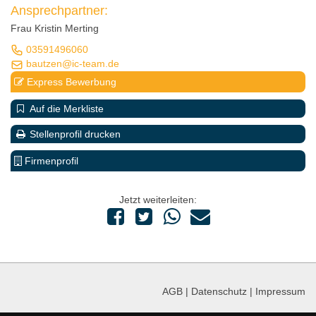
Ansprechpartner:
Frau Kristin Merting
03591496060
bautzen@ic-team.de
Express Bewerbung
Auf die Merkliste
Stellenprofil drucken
Firmenprofil
Jetzt weiterleiten:
AGB
|
Datenschutz
|
Impressum