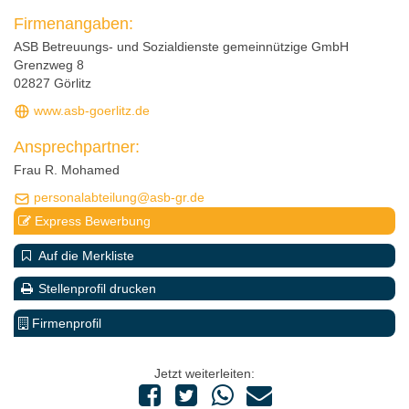
Firmenangaben:
ASB Betreuungs- und Sozialdienste gemeinnützige GmbH
Grenzweg 8
02827 Görlitz
www.asb-goerlitz.de
Ansprechpartner:
Frau R. Mohamed
personalabteilung@asb-gr.de
Express Bewerbung
Auf die Merkliste
Stellenprofil drucken
Firmenprofil
Jetzt weiterleiten: