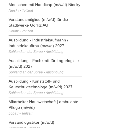
Menschen mit Handicap (m/w/d) Niesky
Niesky • Teilzeit
Vorstandsmitglied (m/w/d) für die
Stadtwerke Görlitz AG
Görlitz • Vollzeit
Ausbildung - Industriekaufmann /
Industriekauffrau (m/w/d) 2027
Sohland an der Spree • Ausbildung
Ausbildung - Fachkraft für Lagerlogistik
(m/w/d) 2027
Sohland an der Spree • Ausbildung
Ausbildung - Kunststoff- und
Kautschuktechnologe (m/w/d) 2027
Sohland an der Spree • Ausbildung
Mitarbeiter Hauswirtschaft | ambulante
Pflege (m/w/d)
Löbau • Teilzeit
Versandlogistiker (m/w/d)