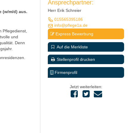
Ansprechpartner:
Herr Erik Schreier
 (w/m/d) aus.
015565395186
info@pflege1a.de
 Pflegedienst,
Express Bewerbung
tvolle und
ualität. Denn
Auf die Merkliste
gsjahr.
hnresidenzen.
Stellenprofil drucken
Firmenprofil
Jetzt weiterleiten: