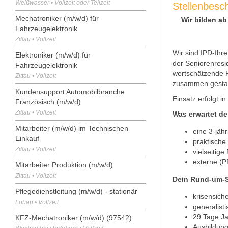
Weißwasser • Vollzeit oder Teilzeit
Stellenbesc
Mechatroniker (m/w/d) für
Wir bilden a
Fahrzeugelektronik
Zittau • Vollzeit
Wir sind IPD-Ihr
Elektroniker (m/w/d) für
der Seniorenresi
Fahrzeugelektronik
wertschätzende P
Zittau • Vollzeit
zusammen gestalt
Kundensupport Automobilbranche
Einsatz erfolgt 
Französisch (m/w/d)
Zittau • Vollzeit
Was erwartet d
Mitarbeiter (m/w/d) im Technischen
eine 3-jähr
Einkauf
praktische
Zittau • Vollzeit
vielseitig
externe (Pf
Mitarbeiter Produktion (m/w/d)
Zittau • Vollzeit
Dein Rund-um-S
Pflegedienstleitung (m/w/d) - stationär
krisensich
Löbau • Vollzeit
generalist
29 Tage J
KFZ-Mechatroniker (m/w/d) (97542)
Ausbildun