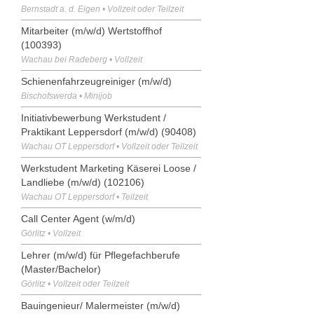
Bernstadt a. d. Eigen • Vollzeit oder Teilzeit
Mitarbeiter (m/w/d) Wertstoffhof
(100393)
Wachau bei Radeberg • Vollzeit
Schienenfahrzeugreiniger (m/w/d)
Bischofswerda • Minijob
Initiativbewerbung Werkstudent /
Praktikant Leppersdorf (m/w/d) (90408)
Wachau OT Leppersdorf • Vollzeit oder Teilzeit
Werkstudent Marketing Käserei Loose /
Landliebe (m/w/d) (102106)
Wachau OT Leppersdorf • Teilzeit
Call Center Agent (w/m/d)
Görlitz • Vollzeit
Lehrer (m/w/d) für Pflegefachberufe
(Master/Bachelor)
Görlitz • Vollzeit oder Teilzeit
Bauingenieur/ Malermeister (m/w/d)