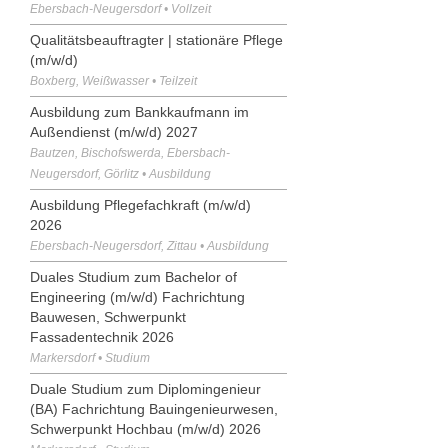
Ebersbach-Neugersdorf • Vollzeit
Qualitätsbeauftragter | stationäre Pflege
(m/w/d)
Boxberg, Weißwasser • Teilzeit
Ausbildung zum Bankkaufmann im
Außendienst (m/w/d) 2027
Bautzen, Bischofswerda, Ebersbach-
Neugersdorf, Görlitz • Ausbildung
Ausbildung Pflegefachkraft (m/w/d)
2026
Ebersbach-Neugersdorf, Zittau • Ausbildung
Duales Studium zum Bachelor of
Engineering (m/w/d) Fachrichtung
Bauwesen, Schwerpunkt
Fassadentechnik 2026
Markersdorf • Studium
Duale Studium zum Diplomingenieur
(BA) Fachrichtung Bauingenieurwesen,
Schwerpunkt Hochbau (m/w/d) 2026