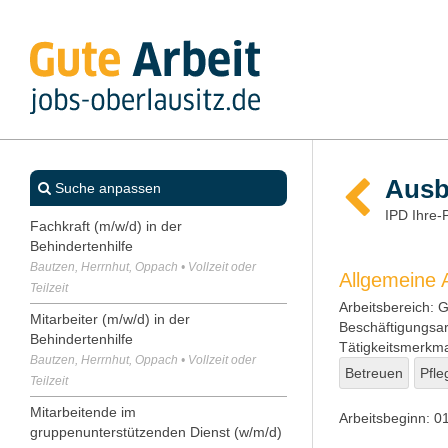
Ausb
Suche anpassen
IPD Ihre
Fachkraft (m/w/d) in der
Behindertenhilfe
Bautzen, Herrnhut, Oppach • Vollzeit oder
Allgemeine
Teilzeit
Arbeitsbereich:
Ge
Mitarbeiter (m/w/d) in der
Beschäftigungsar
Behindertenhilfe
Tätigkeitsmerkma
Bautzen, Herrnhut, Oppach • Vollzeit oder
Betreuen
Pfle
Teilzeit
Mitarbeitende im
Arbeitsbeginn:
01
gruppenunterstützenden Dienst (w/m/d)