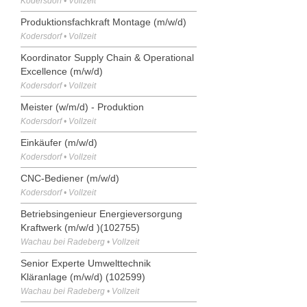
Kodersdorf • Vollzeit
Produktionsfachkraft Montage (m/w/d)
Kodersdorf • Vollzeit
Koordinator Supply Chain & Operational
Excellence (m/w/d)
Kodersdorf • Vollzeit
Meister (w/m/d) - Produktion
Kodersdorf • Vollzeit
Einkäufer (m/w/d)
Kodersdorf • Vollzeit
CNC-Bediener (m/w/d)
Kodersdorf • Vollzeit
Betriebsingenieur Energieversorgung
Kraftwerk (m/w/d )(102755)
Wachau bei Radeberg • Vollzeit
Senior Experte Umwelttechnik
Kläranlage (m/w/d) (102599)
Wachau bei Radeberg • Vollzeit