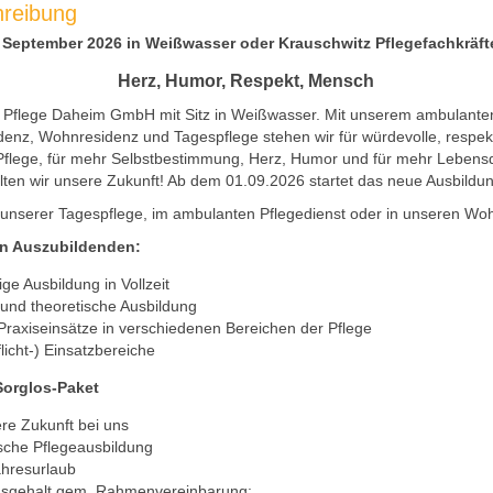
hreibung
b September 2026 in Weißwasser oder Krauschwitz Pflegefachkräfte
Herz, Humor, Respekt, Mensch
e Pflege Daheim GmbH mit Sitz in Weißwasser. Mit unserem ambulanten
denz, Wohnresidenz und Tagespflege stehen wir für würdevolle, respek
flege, für mehr Selbstbestimmung, Herz, Humor und für mehr Lebensq
en wir unsere Zukunft! Ab dem 01.09.2026 startet das neue Ausbildun
in unserer Tagespflege, im ambulanten Pflegedienst oder in unseren Wo
en Auszubildenden:
ige Ausbildung in Vollzeit
 und theoretische Ausbildung
e Praxiseinsätze in verschiedenen Bereichen der Pflege
licht-) Einsatzbereiche
orglos-Paket
ere Zukunft bei uns
ische Pflegeausbildung
ahresurlaub
gsgehalt gem. Rahmenvereinbarung: