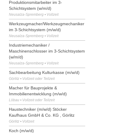
Produktionsmitarbeiter im 3-
Schichtsystem (w/m/d)
Neusalza-Spremberg • Vollzeit
Werkzeugmacher/Werkzeugmechaniker
im 3-Schichtsystem (m/w/d)
Neusalza-Spremberg • Vollzeit
Industriemechaniker /
Maschinenschlosser im 3-Schichtsystem
(w/m/d)
Neusalza-Spremberg • Vollzeit
Sachbearbeitung Kulturkasse (m/w/d)
Görlitz • Vollzeit oder Teilzeit
Macher für Bauprojekte &
Immobilienentwicklung (m/w/d)
Löbau • Vollzeit oder Teilzeit
Haustechniker (m/w/d) Stöcker
Kaufhaus GmbH & Co. KG , Görlitz
Görlitz • Vollzeit
Koch (m/w/d)