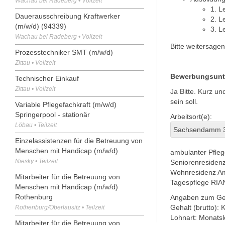
Wachau bei Radeberg • Vollzeit
1. L
Dauerausschreibung Kraftwerker
2. L
(m/w/d) (94339)
3. L
Wachau bei Radeberg • Vollzeit
Bitte weitersage
Prozesstechniker SMT (m/w/d)
Zittau • Vollzeit
Bewerbungsunt
Technischer Einkauf
Zittau • Vollzeit
Ja Bitte. Kurz u
sein soll.
Variable Pflegefachkraft (m/w/d)
Springerpool - stationär
Arbeitsort(e):
Löbau • Teilzeit
Sachsendamm 3
Einzelassistenzen für die Betreuung von
Menschen mit Handicap (m/w/d)
ambulanter Pfle
Niesky • Teilzeit
Seniorenresiden
Wohnresidenz A
Mitarbeiter für die Betreuung von
Tagespflege RI
Menschen mit Handicap (m/w/d)
Rothenburg
Angaben zum Ge
Gehalt (brutto):
K
Rothenburg/Oberlausitz • Teilzeit
Lohnart:
Monatsl
Mitarbeiter für die Betreuung von