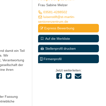
Frau Sabine Melzer
03581-4288502
luisenstift@st-martin-
seniorenzentrum.de
Express Bewerbung
Auf die Merkliste
Stellenprofil drucken
d damit ein Teil
a. Wir
Firmenprofil
t, Verantwortung
esellschaft der
ine ihren
Jetzt weiterleiten:
 der Fassung
triebliche