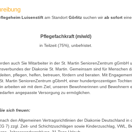
hreibung
flegeheim Luisenstift
am Standort
Görlitz
suchen wir
ab sofort
eine
Pflegefachkraft (m/w/d)
in Teilzeit (75%), unbefristet.
den auch Sie Mitarbeiter in der St. Martin SeniorenZentrum gGmbH un
sverbundes der Diakonie St. Martin. Gemeinsam sind für Menschen d
gleiten, pflegen, helfen, betreuen, fördern und beraten. Mit Engagemen
 St. Martin SeniorenZentrum gGbmH, einer hundertprozentigen Tochterg
tin arbeiten wir mit dem Ziel, unseren Bewohnerinnen und Bewohnern e
darfen angepasste Versorgung zu ermöglichen.
ie sich freuen:
nach den Allgemeinen Vertragsrichtlinien der Diakonie Deutschland in
G 7) zzgl. Zeit- und Schichtzuschlägen sowie Kinderzuschlag, VWL, Be
orge, Jahressonderzahlung, 31 Tage Urlaub