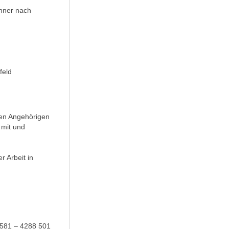
ohner nach
feld
en Angehörigen
 mit und
r Arbeit in
03581 – 4288 501