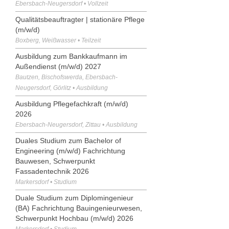
Ebersbach-Neugersdorf • Vollzeit
Qualitätsbeauftragter | stationäre Pflege
(m/w/d)
Boxberg, Weißwasser • Teilzeit
Ausbildung zum Bankkaufmann im
Außendienst (m/w/d) 2027
Bautzen, Bischofswerda, Ebersbach-
Neugersdorf, Görlitz • Ausbildung
Ausbildung Pflegefachkraft (m/w/d)
2026
Ebersbach-Neugersdorf, Zittau • Ausbildung
Duales Studium zum Bachelor of
Engineering (m/w/d) Fachrichtung
Bauwesen, Schwerpunkt
Fassadentechnik 2026
Markersdorf • Studium
Duale Studium zum Diplomingenieur
(BA) Fachrichtung Bauingenieurwesen,
Schwerpunkt Hochbau (m/w/d) 2026
Markersdorf • Studium