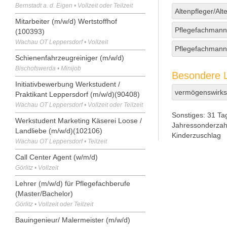
Bernstadt a. d. Eigen • Vollzeit oder Teilzeit
Altenpfleger/Alt
Mitarbeiter (m/w/d) Wertstoffhof
Pflegefachmann/
(100393)
Wachau OT Leppersdorf • Vollzeit
Pflegefachmann/
Schienenfahrzeugreiniger (m/w/d)
Bischofswerda • Minijob
Besondere L
Initiativbewerbung Werkstudent /
vermögenswirks
Praktikant Leppersdorf (m/w/d)(90408)
Wachau OT Leppersdorf • Vollzeit oder Teilzeit
Sonstiges:
31 Tag
Werkstudent Marketing Käserei Loose /
Jahressonderzah
Landliebe (m/w/d)(102106)
Kinderzuschlag
Wachau OT Leppersdorf • Teilzeit
Call Center Agent (w/m/d)
Görlitz • Vollzeit
Lehrer (m/w/d) für Pflegefachberufe
(Master/Bachelor)
Görlitz • Vollzeit oder Teilzeit
Bauingenieur/ Malermeister (m/w/d)