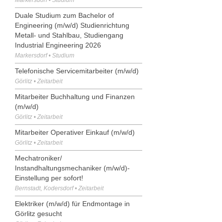
Duale Studium zum Bachelor of
Engineering (m/w/d) Studienrichtung
Metall- und Stahlbau, Studiengang
Industrial Engineering 2026
Markersdorf • Studium
Telefonische Servicemitarbeiter (m/w/d)
Görlitz • Zeitarbeit
Mitarbeiter Buchhaltung und Finanzen
(m/w/d)
Görlitz • Zeitarbeit
Mitarbeiter Operativer Einkauf (m/w/d)
Görlitz • Zeitarbeit
Mechatroniker/
Instandhaltungsmechaniker (m/w/d)-
Einstellung per sofort!
Bernstadt, Kodersdorf • Zeitarbeit
Elektriker (m/w/d) für Endmontage in
Görlitz gesucht