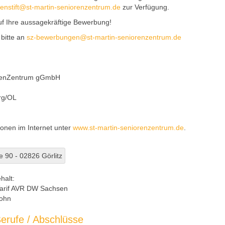
senstift@st-martin-seniorenzentrum.de
zur Verfügung.
uf Ihre aussagekräftige Bewerbung!
 bitte an
sz-bewerbungen@st-martin-seniorenzentrum.de
orenZentrum gGmbH
rg/OL
ionen im Internet unter
www.st-martin-seniorenzentrum.de
.
e 90 - 02826 Görlitz
halt:
arif AVR DW Sachsen
ohn
erufe / Abschlüsse