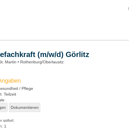
efachkraft (m/w/d) Görlitz
St. Martin • Rothenburg/Oberlausitz
 Angaben
sundheit / Pflege
t:
Teilzeit
le:
gen
Dokumentieren
r sofort
n:
1