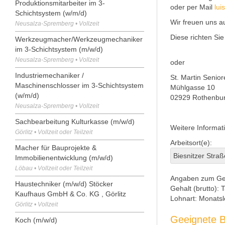
Produktionsmitarbeiter im 3-
oder per Mail
lui
Schichtsystem (w/m/d)
Wir freuen uns a
Neusalza-Spremberg • Vollzeit
Diese richten Sie
Werkzeugmacher/Werkzeugmechaniker
im 3-Schichtsystem (m/w/d)
Neusalza-Spremberg • Vollzeit
oder
Industriemechaniker /
St. Martin Seni
Maschinenschlosser im 3-Schichtsystem
Mühlgasse 10
(w/m/d)
02929 Rothenbu
Neusalza-Spremberg • Vollzeit
Sachbearbeitung Kulturkasse (m/w/d)
Weitere Informat
Görlitz • Vollzeit oder Teilzeit
Arbeitsort(e):
Macher für Bauprojekte &
Biesnitzer Straß
Immobilienentwicklung (m/w/d)
Löbau • Vollzeit oder Teilzeit
Angaben zum Ge
Haustechniker (m/w/d) Stöcker
Gehalt (brutto):
T
Kaufhaus GmbH & Co. KG , Görlitz
Lohnart:
Monatsl
Görlitz • Vollzeit
Geeignete B
Koch (m/w/d)