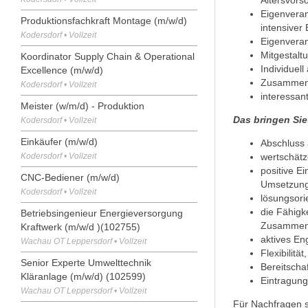
Eigenveran
Produktionsfachkraft Montage (m/w/d)
intensiver
Kodersdorf • Vollzeit
Eigenveran
Mitgestalt
Koordinator Supply Chain & Operational
Individuel
Excellence (m/w/d)
Zusammena
Kodersdorf • Vollzeit
interessan
Meister (w/m/d) - Produktion
Das bringen Sie
Kodersdorf • Vollzeit
Einkäufer (m/w/d)
Abschluss 
Kodersdorf • Vollzeit
wertschät
positive E
CNC-Bediener (m/w/d)
Umsetzung 
Kodersdorf • Vollzeit
lösungsori
die Fähigk
Betriebsingenieur Energieversorgung
Zusammena
Kraftwerk (m/w/d )(102755)
aktives E
Wachau OT Leppersdorf • Vollzeit
Flexibilit
Senior Experte Umwelttechnik
Bereitscha
Kläranlage (m/w/d) (102599)
Eintragung
Wachau OT Leppersdorf • Vollzeit
Für Nachfragen s