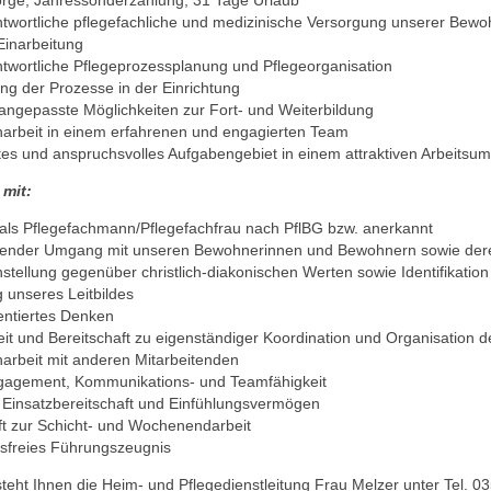
twortliche pflegefachliche und medizinische Versorgung unserer Bew
 Einarbeitung
twortliche Pflegeprozessplanung und Pflegeorganisation
ung der Prozesse in der Einrichtung
l angepasste Möglichkeiten zur Fort- und Weiterbildung
rbeit in einem erfahrenen und engagierten Team
tes und anspruchsvolles Aufgabengebiet in einem attraktiven Arbeitsum
 mit:
als Pflegefachmann/Pflegefachfrau nach PflBG bzw. anerkannt
zender Umgang mit unseren Bewohnerinnen und Bewohnern sowie der
instellung gegenüber christlich-diakonischen Werten sowie Identifikation
unseres Leitbildes
entiertes Denken
eit und Bereitschaft zu eigenständiger Koordination und Organisation de
rbeit mit anderen Mitarbeitenden
ngagement, Kommunikations- und Teamfähigkeit
ät, Einsatzbereitschaft und Einfühlungsvermögen
ft zur Schicht- und Wochenendarbeit
sfreies Führungszeugnis
teht Ihnen die Heim- und Pflegedienstleitung Frau Melzer unter Tel. 