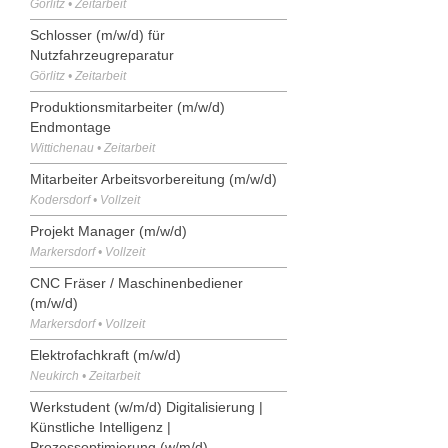
Görlitz • Zeitarbeit
Schlosser (m/w/d) für
Nutzfahrzeugreparatur
Görlitz • Zeitarbeit
Produktionsmitarbeiter (m/w/d)
Endmontage
Wittichenau • Zeitarbeit
Mitarbeiter Arbeitsvorbereitung (m/w/d)
Kodersdorf • Vollzeit
Projekt Manager (m/w/d)
Markersdorf • Vollzeit
CNC Fräser / Maschinenbediener
(m/w/d)
Markersdorf • Vollzeit
Elektrofachkraft (m/w/d)
Neukirch • Zeitarbeit
Werkstudent (w/m/d) Digitalisierung |
Künstliche Intelligenz |
Prozessoptimierung (w/m/d)