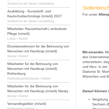
Sohland an der Spree • Ausbildung
Stellenbesc
Ausbildung - Kunststoff- und
Für unser
Altenp
Kautschuktechnologe (m/w/d) 2027
Sohland an der Spree • Ausbildung
Mitarbeiter Hauswirtschaft | ambulante
Pflege (m/w/d)
Löbau • Teilzeit
Einzelassistenzen für die Betreuung von
Menschen mit Handicap (m/w/d)
Mit.einander.
Wer
Niesky • Teilzeit
des Unternehmen
unterstützen, be
Mitarbeiter für die Betreuung von
und Herz. In der
Menschen mit Handicap (m/w/d)
Diakonie St. Mar
Rothenburg
Wünschen und Be
Rothenburg/Oberlausitz • Teilzeit
Mitarbeiter für die Betreuung von
Menschen mit Handicap (m/w/d) Niesky
Darauf können S
Niesky • Teilzeit
Vergütung 
Versandlogistiker (m/w/d)
Sachsen (E
Kodersdorf • Vollzeit
Altersvors