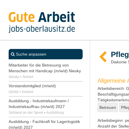
Pfleg
Suche anpassen
Diakonie 
Mitarbeiter für die Betreuung von
Menschen mit Handicap (m/w/d) Niesky
Niesky • Teilzeit
Allgemeine
Vorstandsmitglied (m/w/d)
Arbeitsbereich:
Ge
Görlitz • Vollzeit
Beschäftigungsar
Tätigkeitsmerkma
Ausbildung - Industriekaufmann /
Industriekauffrau (m/w/d) 2027
Betreuen
Pfle
Sohland an der Spree • Ausbildung
Arbeitsbeginn:
pe
Ausbildung - Fachkraft für Lagerlogistik
Anzahl der Stelle
(m/w/d) 2027