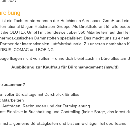
.09.2027
hreibung
ist ein Tochterunternehmen der Hutchinson Aerospace GmbH und ein 
nternational tätigen Hutchinson-Gruppe. Als Direktlieferant für alle bed
st die OLUTEX GmbH mit bundesweit über 350 Mitarbeitern auf die Her
hermoakustischen Dämmstoffen spezialisiert. Das macht uns zu einem
Partner der internationalen Luftfahrtindustrie. Zu unseren namhaften 
AIRBUS, COMAC und BOEING.
euge fliegen nicht von allein – ohne dich bleibt auch im Büro alles am 
Ausbildung zur Kauffrau für Büromanagement
(m/w/d)
r zusammen?
n voller Büroalltage mit Durchblick für alles
t Mitarbeitern
bei Aufträgen, Rechnungen und der Terminplanung
t Einblicke in Buchhaltung und Controlling (keine Sorge, das lernst du 
mst allgemeine Bürotätigkeiten und bist ein wichtiger Teil des Teams