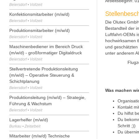
Arbeitsbeginn:
01
Beiersdorf • Vollzeit
Stellenbesc
Konfektionsmitarbeiter (m/w/d)
Beiersdorf • Vollzeit
Die Olutex GmbH 
Bestandteil der i
Produktionsmitarbeiter (m/w/d)
Luftfahrt-OEMs i
Beiersdorf • Vollzeit
hochwirksamen t
Maschinenbediener im Bereich Druck
und geschätzten 
(m/w/d) - großformatiger Digitaldruck
unter anderem 
Beiersdorf • Vollzeit
Flugz
Stellvertretende Produktionsleitung
(m/w/d) – Operative Steuerung &
Schichtplanung
Beiersdorf • Vollzeit
Was machen wi
Produktionsleitung (m/w/d) – Strategie,
Organisatio
Führung & Wachstum
Kontakt mi
Beiersdorf • Vollzeit
Du hilfst 
Du bekomms
Lagerhelfer (m/w/d)
Schritt ;))
Burkau • Zeitarbeit
Du übernim
Mitarbeiter (m/w/d) Technische