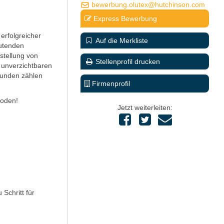
bewerbung.olutex@hutchinson.com
Express Bewerbung
erfolgreicher
Auf die Merkliste
eutenden
stellung von
Stellenprofil drucken
 unverzichtbaren
Kunden zählen
Firmenprofil
Boden!
Jetzt weiterleiten:
Schritt für