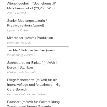
Altenpflegeheim "Bethlehemstift"
Mittelherwigsdorf (29,25 h/Wo.)
Zittau • Teilzeit
Senior Mediengestalterin /
Kreativdirektorin (w/m/d)
Oppach • Vollzeit
Mitarbeiter (w/m/d) Produktion
Herrnhut • Vollzeit
Tischler/ Holzmechaniker (m/w/d)
Weißenberg • Vollzeit
Sachbearbeiter Einkauf (m/w/d) im
Bereich Stahlbau
Markersdorf • Vollzeit
Pflegefachexperte (m/w/d) für die
Intensivpflege und Anästhesie - High-
Care-Bereich
Bautzen • Vollzeit oder Teilzeit
Facharzt (m/w/d) für Weiterbildung
Zusatzbezeichnung Geriatrie