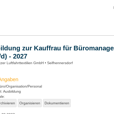
ildung zur Kauffrau für Büromanag
d) - 2027
tzer Luftfahrttextilien GmbH • Seifhennersdorf
 Angaben
ro/Organisation/Personal
t:
Ausbildung
le:
rchivieren
Organisieren
Dokumentieren