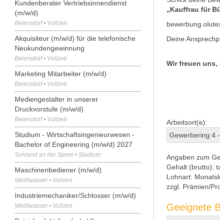
Kundenberater Vertriebsinnendienst
„Kauffrau für 
(m/w/d)
Beiersdorf • Vollzeit
bewerbung.olut
Akquisiteur (m/w/d) für die telefonische
Deine Ansprechp
Neukundengewinnung
Beiersdorf • Vollzeit
Wir freuen uns,
Marketing Mitarbeiter (m/w/d)
Beiersdorf • Vollzeit
Mediengestalter in unserer
Druckvorstufe (m/w/d)
Beiersdorf • Vollzeit
Arbeitsort(e):
Studium - Wirtschaftsingenieurwesen -
Gewerbering 4 -
Bachelor of Engineering (m/w/d) 2027
Sohland an der Spree • Studium
Angaben zum Ge
Gehalt (brutto):
t
Maschinenbediener (m/w/d)
Lohnart:
Monatsl
Weißwasser • Vollzeit
zzgl. Prämien/Pro
Industriemechaniker/Schlosser (m/w/d)
Geeignete B
Weißwasser • Vollzeit