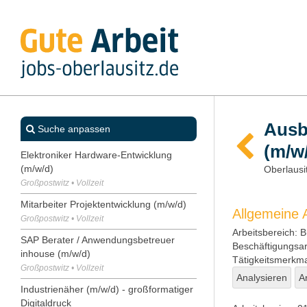
Ausb
Suche anpassen
(m/w/
Elektroniker Hardware-Entwicklung
(m/w/d)
Oberlausi
Großpostwitz • Vollzeit
Mitarbeiter Projektentwicklung (m/w/d)
Allgemeine
Großpostwitz • Vollzeit
Arbeitsbereich:
Bü
SAP Berater / Anwendungsbetreuer
Beschäftigungsar
inhouse (m/w/d)
Tätigkeitsmerkma
Großpostwitz • Vollzeit
Analysieren
A
Industrienäher (m/w/d) - großformatiger
Digitaldruck