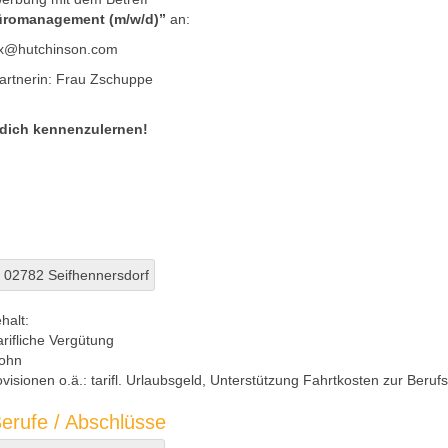
Büromanagement (m/w/d)”
an:
ex@hutchinson.com
artnerin: Frau Zschuppe
 dich kennenzulernen!
 02782 Seifhennersdorf
halt:
arifliche Vergütung
ohn
visionen o.ä.:
tarifl. Urlaubsgeld, Unterstützung Fahrtkosten zur Beruf
erufe / Abschlüsse