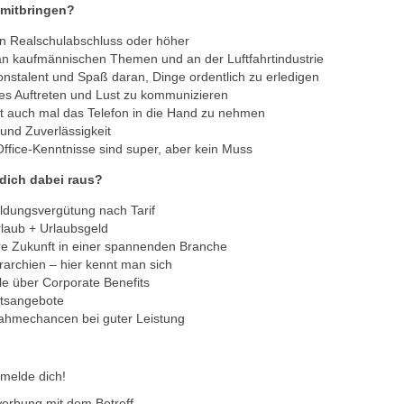
u mitbringen?
n Realschulabschluss oder höher
an kaufmännischen Themen und an der Luftfahrtindustrie
onstalent und Spaß daran, Dinge ordentlich zu erledigen
es Auftreten und Lust zu kommunizieren
t auch mal das Telefon in die Hand zu nehmen
und Zuverlässigkeit
ffice‑Kenntnisse sind super, aber kein Muss
 dich dabei raus?
ldungsvergütung nach Tarif
laub + Urlaubsgeld
re Zukunft in einer spannenden Branche
rarchien – hier kennt man sich
ile über Corporate Benefits
tsangebote
ahmechancen bei guter Leistung
 melde dich!
erbung mit dem Betreff