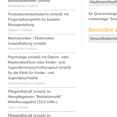
Betriebselektriker (m/w/d)
Kaufmann/Kauff
Weißwasser • Vollzeit
für Quereinsteig
Produktionsmitarbeiter/in (m/w/d) mit
notwendiger Sch
Fingerspitzengefühl für kreative
Moosgestaltung
Besondere L
Oppach • Vollzeit
Mechatroniker / Elektroniker
Gesundheitsm
Instandhaltung (m/w/d)
Hirschfelde • Vollzeit
Psychologe (m/w/d) mit Diplom- oder
Masterabschluss oder Kinder- und
Jugendlichenpsychotherapeut (m/w/d)
für die Klinik für Kinder- und
Jugendpsychiatrie
Großschweidnitz • Vollzeit
Pflegehilfskraft (m/w/d) im
Altenpflegeheim "Bethlehemstift"
Mittelherwigsdorf (19,5 h/Wo.)
Zittau • Teilzeit
Pflegehilfskraft (m/w/d) im