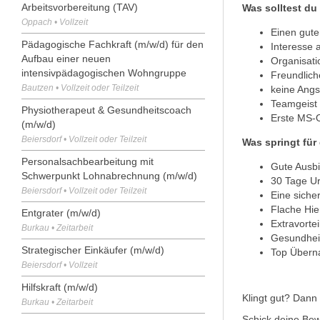
Arbeitsvorbereitung (TAV)
Was solltest d
Oppach • Vollzeit
Einen gute
Pädagogische Fachkraft (m/w/d) für den
Interesse 
Aufbau einer neuen
Organisati
intensivpädagogischen Wohngruppe
Freundlich
Bautzen • Vollzeit oder Teilzeit
keine Angs
Teamgeist 
Physiotherapeut & Gesundheitscoach
Erste MS‑O
(m/w/d)
Beiersdorf • Vollzeit oder Teilzeit
Was springt für
Personalsachbearbeitung mit
Gute Ausbi
Schwerpunkt Lohnabrechnung (m/w/d)
30 Tage Ur
Beiersdorf • Vollzeit oder Teilzeit
Eine siche
Flache Hie
Entgrater (m/w/d)
Extravorte
Burkau • Zeitarbeit
Gesundhei
Strategischer Einkäufer (m/w/d)
Top Übern
Beiersdorf • Vollzeit
Hilfskraft (m/w/d)
Klingt gut? Dann
Burkau • Zeitarbeit
Schick deine Bew