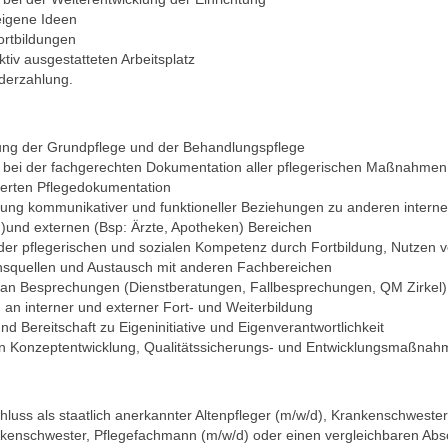
eigene Ideen
Fortbildungen
ktiv ausgestatteten Arbeitsplatz
derzahlung.
ung der Grundpflege und der Behandlungspflege
 bei der fachgerechten Dokumentation aller pflegerischen Maßnahmen 
ierten Pflegedokumentation
g kommunikativer und funktioneller Beziehungen zu anderen interne
)und externen (Bsp: Ärzte, Apotheken) Bereichen
er pflegerischen und sozialen Kompetenz durch Fortbildung, Nutzen v
nsquellen und Austausch mit anderen Fachbereichen
an Besprechungen (Dienstberatungen, Fallbesprechungen, QM Zirkel)
g an interner und externer Fort- und Weiterbildung
nd Bereitschaft zu Eigeninitiative und Eigenverantwortlichkeit
an Konzeptentwicklung, Qualitätssicherungs- und Entwicklungsmaßnah
hluss als staatlich anerkannter Altenpfleger (m/w/d), Krankenschwester
kenschwester, Pflegefachmann (m/w/d) oder einen vergleichbaren Abs