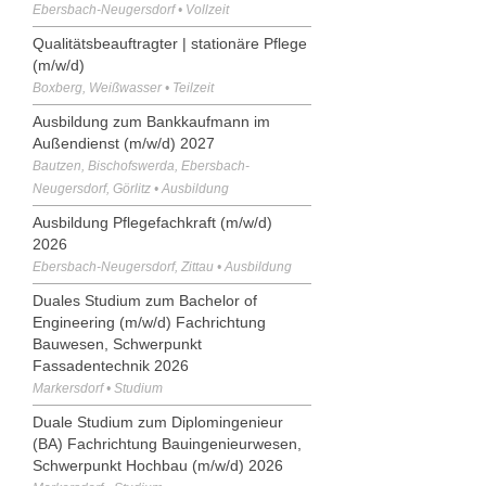
Ebersbach-Neugersdorf • Vollzeit
Qualitätsbeauftragter | stationäre Pflege
(m/w/d)
Boxberg, Weißwasser • Teilzeit
Ausbildung zum Bankkaufmann im
Außendienst (m/w/d) 2027
Bautzen, Bischofswerda, Ebersbach-
Neugersdorf, Görlitz • Ausbildung
Ausbildung Pflegefachkraft (m/w/d)
2026
Ebersbach-Neugersdorf, Zittau • Ausbildung
Duales Studium zum Bachelor of
Engineering (m/w/d) Fachrichtung
Bauwesen, Schwerpunkt
Fassadentechnik 2026
Markersdorf • Studium
Duale Studium zum Diplomingenieur
(BA) Fachrichtung Bauingenieurwesen,
Schwerpunkt Hochbau (m/w/d) 2026