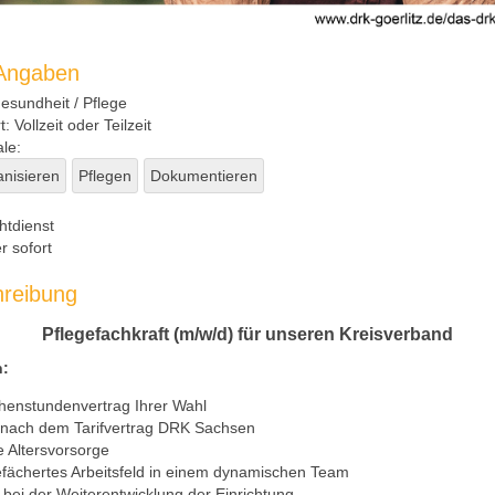
 Angaben
sundheit / Pflege
t:
Vollzeit oder Teilzeit
le:
nisieren
Pflegen
Dokumentieren
htdienst
r sofort
hreibung
Pflegefachkraft (m/w/d) für unseren Kreisverband
n:
henstundenvertrag Ihrer Wahl
 nach dem Tarifvertrag DRK Sachsen
e Altersvorsorge
gefächertes Arbeitsfeld in einem dynamischen Team
 bei der Weiterentwicklung der Einrichtung