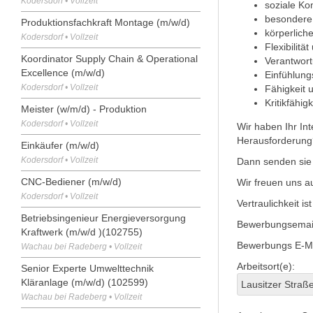
Kodersdorf • Vollzeit
soziale K
besondere 
Produktionsfachkraft Montage (m/w/d)
körperliche
Kodersdorf • Vollzeit
Flexibilitä
Koordinator Supply Chain & Operational
Verantwor
Excellence (m/w/d)
Einfühlung
Kodersdorf • Vollzeit
Fähigkeit u
Kritikfähi
Meister (w/m/d) - Produktion
Kodersdorf • Vollzeit
Wir haben Ihr In
Herausforderung
Einkäufer (m/w/d)
Kodersdorf • Vollzeit
Dann senden sie
CNC-Bediener (m/w/d)
Wir freuen uns au
Kodersdorf • Vollzeit
Vertraulichkeit is
Betriebsingenieur Energieversorgung
Bewerbungsemai
Kraftwerk (m/w/d )(102755)
Bewerbungs E-M
Wachau bei Radeberg • Vollzeit
Arbeitsort(e):
Senior Experte Umwelttechnik
Kläranlage (m/w/d) (102599)
Lausitzer Straße
Wachau bei Radeberg • Vollzeit