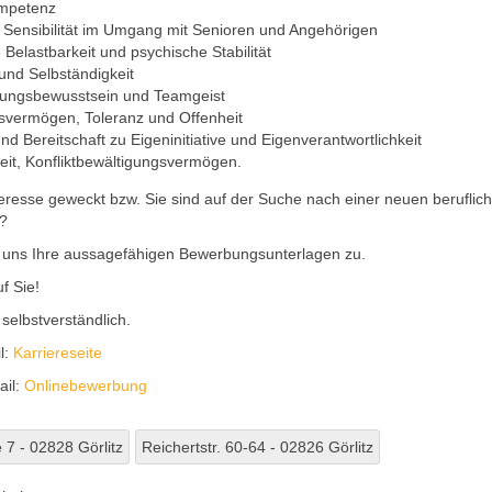
ompetenz
Sensibilität im Umgang mit Senioren und Angehörigen
 Belastbarkeit und psychische Stabilität
t und Selbständigkeit
tungsbewusstsein und Teamgeist
svermögen, Toleranz und Offenheit
nd Bereitschaft zu Eigeninitiative und Eigenverantwortlichkeit
gkeit, Konfliktbewältigungsvermögen.
teresse geweckt bzw. Sie sind auf der Suche nach einer neuen beruflic
?
 uns Ihre aussagefähigen Bewerbungsunterlagen zu.
f Sie!
t selbstverständlich.
l:
Karriereseite
ail:
Onlinebewerbung
 7 - 02828 Görlitz
Reichertstr. 60-64 - 02826 Görlitz