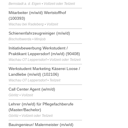
Bernstadt a. d. Eigen • Vollzeit oder Teilzeit
Mitarbeiter (m/w/d) Wertstoffhof
(100393)
Wachau bei Radeberg • Vollzeit
Schienenfahrzeugreiniger (m/w/d)
Bischofswerda • Minijob
Initiativbewerbung Werkstudent /
Praktikant Leppersdorf (m/w/d) (90408)
Wachau OT Leppersdorf • Vollzeit oder Teilzeit
Werkstudent Marketing Käserei Loose /
Landliebe (m/w/d) (102106)
Wachau OT Leppersdorf • Teilzeit
Call Center Agent (w/m/d)
Görlitz • Vollzeit
Lehrer (m/w/d) für Pflegefachberufe
(Master/Bachelor)
Görlitz • Vollzeit oder Teilzeit
Bauingenieur/ Malermeister (m/w/d)