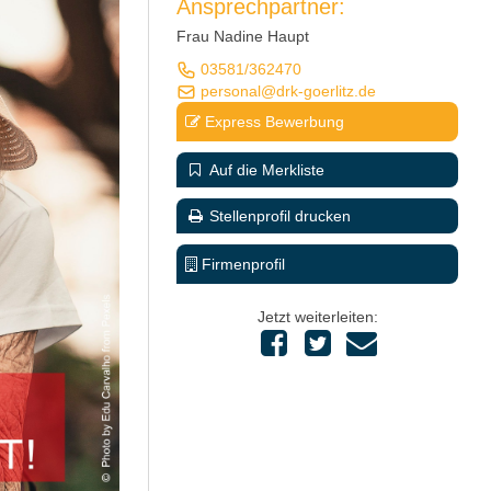
Ansprechpartner:
Frau Nadine Haupt
03581/362470
personal@drk-goerlitz.de
Express Bewerbung
Auf die Merkliste
Stellenprofil drucken
Firmenprofil
Jetzt weiterleiten: