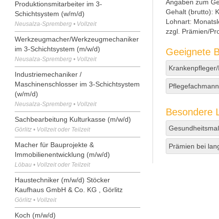
Angaben zum Ge
Produktionsmitarbeiter im 3-
Gehalt (brutto):
K
Schichtsystem (w/m/d)
Lohnart:
Monatsl
Neusalza-Spremberg • Vollzeit
zzgl. Prämien/Pro
Werkzeugmacher/Werkzeugmechaniker
im 3-Schichtsystem (m/w/d)
Geeignete B
Neusalza-Spremberg • Vollzeit
Krankenpfleger
Industriemechaniker /
Maschinenschlosser im 3-Schichtsystem
Pflegefachmann/
(w/m/d)
Neusalza-Spremberg • Vollzeit
Besondere L
Sachbearbeitung Kulturkasse (m/w/d)
Gesundheitsm
Görlitz • Vollzeit oder Teilzeit
Macher für Bauprojekte &
Prämien bei lan
Immobilienentwicklung (m/w/d)
Löbau • Vollzeit oder Teilzeit
Haustechniker (m/w/d) Stöcker
Kaufhaus GmbH & Co. KG , Görlitz
Görlitz • Vollzeit
Koch (m/w/d)