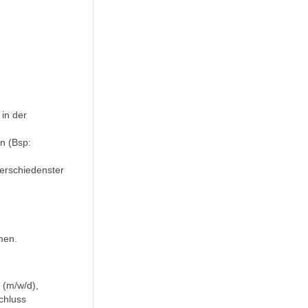
in der
n (Bsp:
erschiedenster
men.
 (m/w/d),
chluss