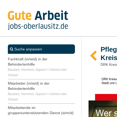
Pfleg
Suche anpassen
Krei
Fachkraft (m/w/d) in der
Behindertenhilfe
DRK Kreis
Bautzen, Herrnhut, Oppach • Vollzeit oder
Teilzeit
Mitarbeiter (m/w/d) in der
Behindertenhilfe
Bautzen, Herrnhut, Oppach • Vollzeit oder
Teilzeit
Mitarbeitende im
gruppenunterstützenden Dienst (w/m/d)