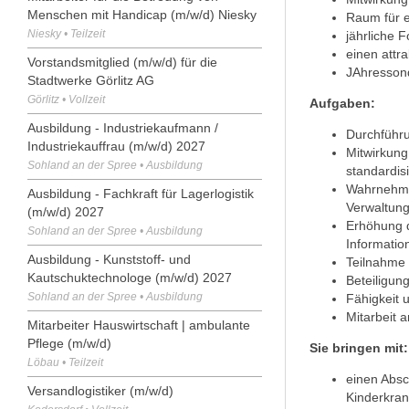
Menschen mit Handicap (m/w/d) Niesky
Raum für 
Niesky • Teilzeit
jährliche 
einen attra
Vorstandsmitglied (m/w/d) für die
JAhresson
Stadtwerke Görlitz AG
Görlitz • Vollzeit
Aufgaben:
Ausbildung - Industriekaufmann /
Durchführ
Industriekauffrau (m/w/d) 2027
Mitwirkung
Sohland an der Spree • Ausbildung
standardis
Wahrnehmun
Ausbildung - Fachkraft für Lagerlogistik
Verwaltung
(m/w/d) 2027
Erhöhung d
Sohland an der Spree • Ausbildung
Informatio
Ausbildung - Kunststoff- und
Teilnahme 
Kautschuktechnologe (m/w/d) 2027
Beteiligun
Sohland an der Spree • Ausbildung
Fähigkeit u
Mitarbeit 
Mitarbeiter Hauswirtschaft | ambulante
Pflege (m/w/d)
Sie bringen mit:
Löbau • Teilzeit
einen Absc
Versandlogistiker (m/w/d)
Kinderkran