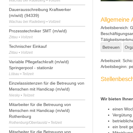
Wachau bei Radeberg • Vollzeit
Dauerausschreibung Kraftwerker
(m/w/d) (94339)
Allgemeine
Wachau bei Radeberg • Vollzeit
Arbeitsbereich:
Ge
Prozesstechniker SMT (m/w/d)
Beschäftigungsar
Zittau • Vollzeit
Tätigkeitsmerkma
Technischer Einkauf
Betreuen
Orga
Zittau • Vollzeit
Arbeitszeit:
Schic
Variable Pflegefachkraft (m/w/d)
Arbeitsbeginn:
pe
Springerpool - stationär
Löbau • Teilzeit
Stellenbesc
Einzelassistenzen für die Betreuung von
Menschen mit Handicap (m/w/d)
Niesky • Teilzeit
Wir bieten Ihne
Mitarbeiter für die Betreuung von
einen Woc
Menschen mit Handicap (m/w/d)
Vergütung
Rothenburg
betrieblich
Rothenburg/Oberlausitz • Teilzeit
ein breit 
Mitarbeiter für die Betreuung von
Mitwirkung