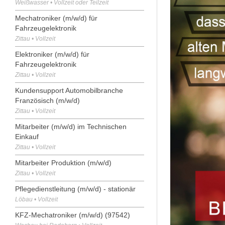
Weißwasser • Vollzeit oder Teilzeit
Mechatroniker (m/w/d) für
Fahrzeugelektronik
Zittau • Vollzeit
Elektroniker (m/w/d) für
Fahrzeugelektronik
Zittau • Vollzeit
Kundensupport Automobilbranche
Französisch (m/w/d)
Zittau • Vollzeit
Mitarbeiter (m/w/d) im Technischen
Einkauf
Zittau • Vollzeit
Mitarbeiter Produktion (m/w/d)
Zittau • Vollzeit
Pflegedienstleitung (m/w/d) - stationär
Löbau • Vollzeit
KFZ-Mechatroniker (m/w/d) (97542)