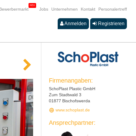
Bewerbermarkt
Jobs
Unternehmen
Kontakt
Personalertreff
Anmelden
Registrieren
Firmenangaben:
SchoPlast Plastic GmbH
Zum Stadtwald 3
01877 Bischofswerda
www.schoplast.de
Ansprechpartner: