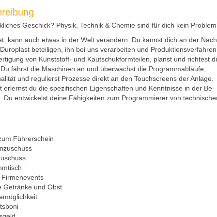
hreibung
liches Geschick? Physik, Technik & Chemie sind für dich kein Proble
et, kann auch etwas in der Welt verändern. Du kannst dich an der Nachh
Duroplast beteiligen, ihn bei uns verarbeiten und Produktionsverfahren
ertigung von Kunststoff- und Kautschukformteilen, planst und richtest 
 Du fährst die Maschinen an und überwachst die Programmabläufe,
alität und regulierst Prozesse direkt an den Touchscreens der Anlage.
t erlernst du die spezifischen Eigenschaften und Kenntnisse in der Be-
. Du entwickelst deine Fähigkeiten zum Programmierer von technisch
zum Führerschein
enzuschuss
zuschuss
mmtisch
 Firmenevents
e Getränke und Obst
möglichkeit
tsboni
sgeld