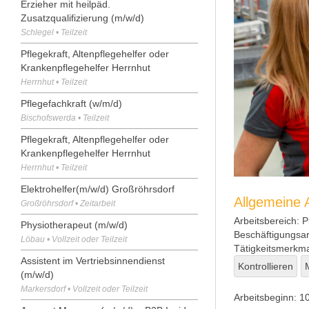
Erzieher mit heilpäd.
Zusatzqualifizierung (m/w/d)
Schlegel • Teilzeit
Pflegekraft, Altenpflegehelfer oder
Krankenpflegehelfer Herrnhut
Herrnhut • Teilzeit
Pflegefachkraft (w/m/d)
Bischofswerda • Teilzeit
Pflegekraft, Altenpflegehelfer oder
Krankenpflegehelfer Herrnhut
Herrnhut • Teilzeit
Elektrohelfer(m/w/d) Großröhrsdorf
Allgemeine
Großröhrsdorf • Zeitarbeit
Arbeitsbereich:
P
Physiotherapeut (m/w/d)
Beschäftigungsar
Löbau • Vollzeit oder Teilzeit
Tätigkeitsmerkma
Assistent im Vertriebsinnendienst
Kontrollieren
(m/w/d)
Markersdorf • Vollzeit oder Teilzeit
Arbeitsbeginn:
10