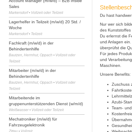
Account Manager (m/w/d) – B2B Inside
Stellenbesc
Sales
Markersdorf • Vollzeit oder Teilzeit
Du hast handwerk
Lagerhelfer in Teilzeit (m/w/d) 20 Std. /
Nur wer sich bild
Woche
des Kunststoffes 
Markersdorf • Teilzeit
Du erlernst die F
und Anlagen ein.
Fachkraft (m/w/d) in der
überprüfst die Qu
Behindertenhilfe
Für jedes Produk
Bautzen, Herrnhut, Oppach • Vollzeit oder
und Verarbeitung
Teilzeit
Maschinen.
Mitarbeiter (m/w/d) in der
Unsere Benefits:
Behindertenhilfe
Bautzen, Herrnhut, Oppach • Vollzeit oder
Zuschuss 
Teilzeit
Fahrtkost
Lehrmittel
Mitarbeitende im
Azubi-Sta
gruppenunterstützenden Dienst (w/m/d)
Team- und
Weißwasser • Vollzeit oder Teilzeit
Kostenfrei
Mechatroniker (m/w/d) für
Übernahme
Fahrzeugelektronik
Gesundhei
Weihnacht
Zittau • Vollzeit