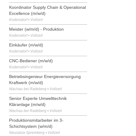
Koordinator Supply Chain & Operational
Excellence (m/w/d)
Kodersdorf • Vollzeit
Meister (w/m/d) - Produktion
Kodersdorf • Vollzeit
Einkäufer (m/w/d)
Kodersdorf • Vollzeit
CNC-Bediener (m/w/d)
Kodersdorf • Vollzeit
Betriebsingenieur Energieversorgung
Kraftwerk (m/w/d)
Wachau bei Radeberg • Vollzeit
Senior Experte Umwelttechnik
Kläranlage (m/w/d)
Wachau bei Radeberg • Vollzeit
Produktionsmitarbeiter im 3-
Schichtsystem (w/m/d)
Neusalza-Spremberg • Vollzeit