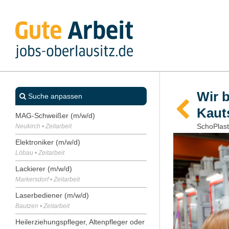
Wir b
Suche anpassen
Kaut
MAG-Schweißer (m/w/d)
SchoPlast
Neukirch • Zeitarbeit
Elektroniker (m/w/d)
Löbau • Zeitarbeit
Lackierer (m/w/d)
Markersdorf • Zeitarbeit
Laserbediener (m/w/d)
Bautzen • Zeitarbeit
Heilerziehungspfleger, Altenpfleger oder