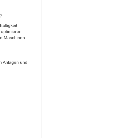
m?
altigkeit
 optimieren.
die Maschinen
en Anlagen und