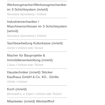
Werkzeugmacher/Werkzeugmechaniker
im 3-Schichtsystem (m/w/d)
Neusalza-Spremberg • Vollzeit
Industriemechaniker /
Maschinenschlosser im 3-Schichtsystem
(w/m/d)
Neusalza-Spremberg • Vollzeit
Sachbearbeitung Kulturkasse (m/w/d)
Görlitz • Vollzeit oder Teilzeit
Macher für Bauprojekte &
Immobilienentwicklung (m/w/d)
Löbau • Vollzeit oder Teilzeit
Haustechniker (m/w/d) Stöcker
Kaufhaus GmbH & Co. KG , Görlitz
Görlitz • Vollzeit
Koch (m/w/d)
Bernstadt a. d. Eigen • Vollzeit oder Teilzeit
Mitarbeiter (m/w/d) Wertstoffhof