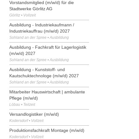
Vorstandsmitglied (m/w/d) für die
Stadtwerke Görlitz AG
Görlitz • Vollzeit
Ausbildung - Industriekaufmann /
Industriekauffrau (m/w/d) 2027
Sohland an der Spree • Ausbildung
Ausbildung - Fachkraft für Lagerlogistik
(m/w/d) 2027
Sohland an der Spree • Ausbildung
Ausbildung - Kunststoff- und
Kautschuktechnologe (m/w/d) 2027
Sohland an der Spree • Ausbildung
Mitarbeiter Hauswirtschaft | ambulante
Pflege (m/w/d)
Löbau • Teilzeit
Versandlogistiker (m/w/d)
Kodersdorf • Vollzeit
Produktionsfachkraft Montage (m/w/d)
Kodersdorf • Vollzeit