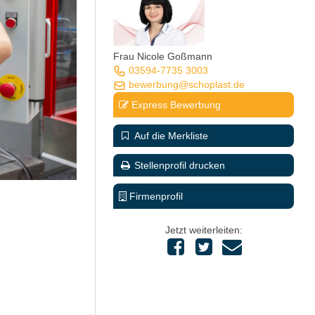
Frau Nicole Goßmann
03594-7735 3003
bewerbung@schoplast.de
Express Bewerbung
Auf die Merkliste
Stellenprofil drucken
Firmenprofil
Jetzt weiterleiten: