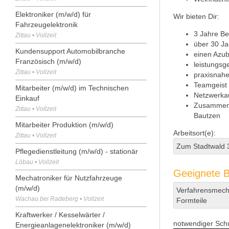
Elektroniker (m/w/d) für
Wir bieten Dir:
Fahrzeugelektronik
3 Jahre Be
Zittau • Vollzeit
über 30 Ja
Kundensupport Automobilbranche
einen Azub
Französisch (m/w/d)
leistungsg
Zittau • Vollzeit
praxisnahe
Teamgeist 
Mitarbeiter (m/w/d) im Technischen
Netzwerka
Einkauf
Zusammens
Zittau • Vollzeit
Bautzen
Mitarbeiter Produktion (m/w/d)
Arbeitsort(e):
Zittau • Vollzeit
Zum Stadtwald 
Pflegedienstleitung (m/w/d) - stationär
Löbau • Vollzeit
Geeignete B
Mechatroniker für Nutzfahrzeuge
(m/w/d)
Verfahrensmecha
Wachau bei Radeberg • Vollzeit
Formteile
Kraftwerker / Kesselwärter /
notwendiger Sch
Energieanlagenelektroniker (m/w/d)